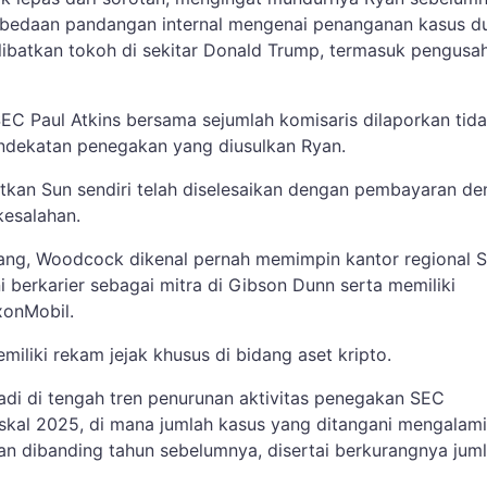
erbedaan pandangan internal mengenai penanganan kasus 
ibatkan tokoh di sekitar Donald Trump, termasuk pengusa
a SEC Paul Atkins bersama sejumlah komisaris dilaporkan tid
ndekatan penegakan yang diusulkan Ryan.
tkan Sun sendiri telah diselesaikan dengan pembayaran de
esalahan.
kang, Woodcock dikenal pernah memimpin kantor regional 
i berkarier sebagai mitra di Gibson Dunn serta memiliki
xonMobil.
miliki rekam jejak khusus di bidang aset kripto.
jadi di tengah tren penurunan aktivitas penegakan SEC
iskal 2025, di mana jumlah kasus yang ditangani mengalami
kan dibanding tahun sebelumnya, disertai berkurangnya jum