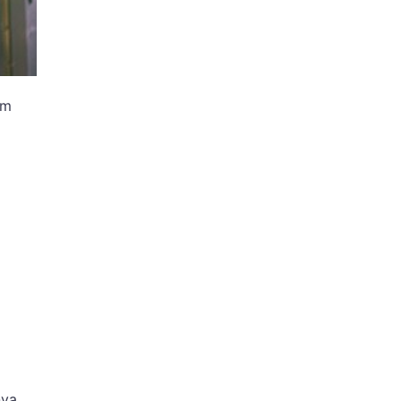
um
nya