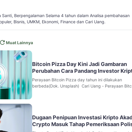
a Santi, Berpengalaman Selama 4 tahun dalam Analisa pembahasan
populer, Bisnis, UMKM, Ekonomi, Finance dan Cari Uang.
Muat Lainnya
Bitcoin Pizza Day Kini Jadi Gambaran
Perubahan Cara Pandang Investor Krip
Perayaan Bitcoin Pizza day tahun ini dilakukan
berbeda(Dok. Unsplash) Cari Uang - Perayaan Bitc
Pizza Day pada tahun 2026 tidak lagi hanya dipan
sebagai kisah unik dalam sejarah mata uang digital,
mulai dianggap sebagai penanda perubahan besar
industri kripto secara global.M
Dugaan Penipuan Investasi Kripto Aka
Crypto Masuk Tahap Pemeriksaan Polis