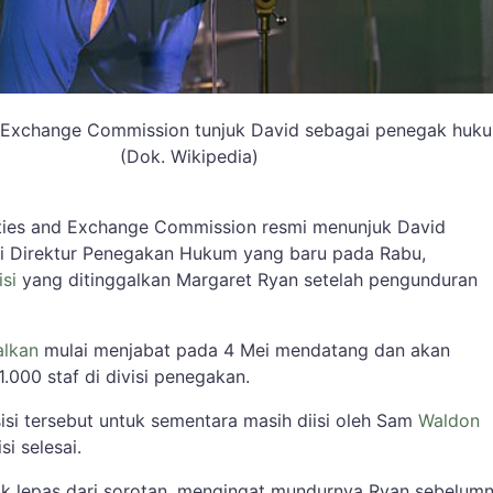
d Exchange Commission tunjuk David sebagai penegak huk
(Dok. Wikipedia)
ties and Exchange Commission resmi menunjuk David
 Direktur Penegakan Hukum yang baru pada Rabu,
isi
yang ditinggalkan Margaret Ryan setelah pengunduran
alkan
mulai menjabat pada 4 Mei mendatang dan akan
.000 staf di divisi penegakan.
isi tersebut untuk sementara masih diisi oleh Sam
Waldon
i selesai.
dak lepas dari sorotan, mengingat mundurnya Ryan sebelum