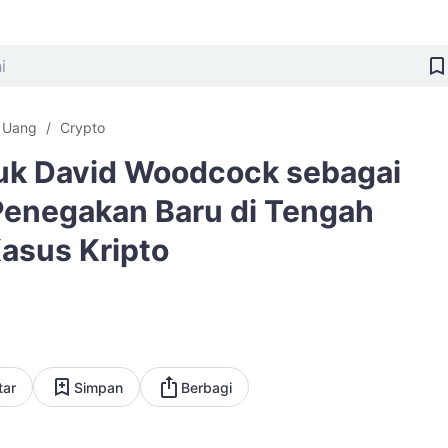
i Uang
Crypto
uk David Woodcock sebagai
Penegakan Baru di Tengah
asus Kripto
tar
Simpan
Berbagi