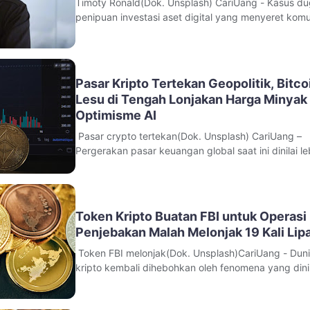
Timoty Ronald(Dok. Unsplash) CariUang - Kasus d
penipuan investasi aset digital yang menyeret komu
Akademi Crypto mulai memasuki tahap pemeriksaan
kepolisian. Dua figur publik di dunia kripto, Timothy
Ronald dan Kalimasada, diperiksa penyidik Subdit 1
Ditressiber Polda Metro
Pasar Kripto Tertekan Geopolitik, Bitco
Lesu di Tengah Lonjakan Harga Minyak
Optimisme AI
Pasar crypto tertekan(Dok. Unsplash) CariUang –
Pergerakan pasar keuangan global saat ini dinilai le
dipengaruhi faktor geopolitik dan ekonomi makro
dibanding perkembangan industri kripto itu
sendiri. Kondisi tersebut terlihat dari melemahnya r
pasar terhadap sejumlah kabar
Token Kripto Buatan FBI untuk Operasi
Penjebakan Malah Melonjak 19 Kali Lip
Token FBI melonjak(Dok. Unsplash)CariUang - Duni
kripto kembali dihebohkan oleh fenomena yang dinil
sulit dijelaskan secara logis.Token NexFundAI, yang
sebelumnya dibuat oleh Biro Investigasi Federal Am