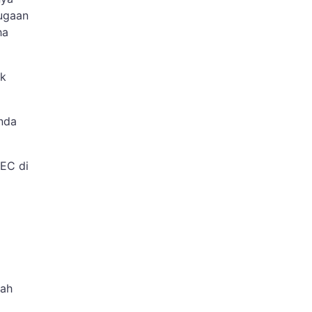
dugaan
ha
ak
nda
SEC di
lah