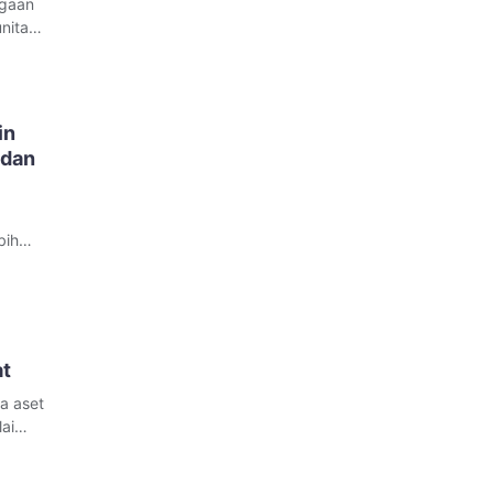
ugaan
nitas
 oleh
in
 dan
bih
espons
at
a aset
ai
erika