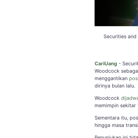
Securities an
CariUang
- Securi
Woodcock sebagai
menggantikan
pos
dirinya bulan lalu.
Woodcock
dijadw
memimpin sekitar 1
Sementara itu, pos
hingga masa transis
Penunjukan ini ti