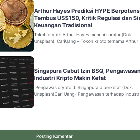
Serikat (FBI) sebagai bagian dari operasi pembera
manipulasi pasar kript
Arthur Hayes Prediksi HYPE Berpotens
Tembus US$150, Kritik Regulasi dan S
Keuangan Tradisional
Tokoh crypto Arthur Hayes menuai sorotan(Dok.
Unsplash) CariUang – Tokoh kripto ternama Arthur
kembali menyita perhatian komunitas aset digital se
menyampaikan pandangan optimistis terhadap ma
depan token HYPE. Pendiri sekaligus Chief Investm
Officer (CIO) Maelstrom
Singapura Cabut Izin BSQ, Pengawasa
Industri Kripto Makin Ketat
Pengawas crypto di Singapura diperketat (Dok.
Unsplash)Cari Uang- Pengawasan terhadap industr
kripto di Singapura kembali diperketat setelah Otor
Moneter Singapura (MAS) menghentikan izin usaha
perusahaan aset digital Bsquared Technology Pte.
Ltd.Keputusan itu diambil setelah regulat
Posting Komentar