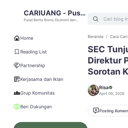
CARIUANG - Pusat
Berita Bisnis,
Pusat Berita Bisnis, Ekonomi dan
Cari Uang Terupdate Hari Ini
Ekonomi dan Cari
Beranda
Cara Car
Home
Uang Terupdate
SEC Tunj
Hari Ini
Reading List
Direktur 
Partnership
Sorotan K
Kerjasama dan Iklan
Risa
Grup Komunitas
April 09, 2026
Beri Dukungan
Posting Komen