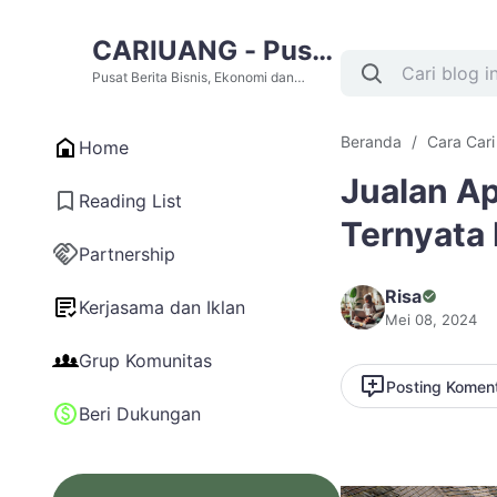
CARIUANG - Pusat
Berita Bisnis,
Pusat Berita Bisnis, Ekonomi dan
Cari Uang Terupdate Hari Ini
Ekonomi dan Cari
Beranda
Cara Car
Home
Uang Terupdate
Jualan A
Hari Ini
Reading List
Ternyata 
Partnership
Risa
Kerjasama dan Iklan
Mei 08, 2024
Grup Komunitas
Posting Komen
Beri Dukungan