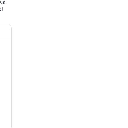
rus
al