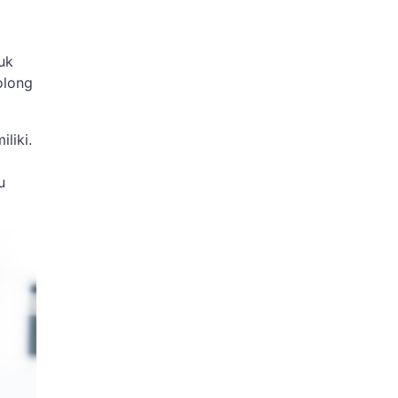
uk
olong
liki.
u