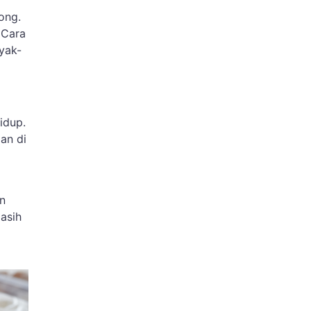
ong.
 Cara
yak-
idup.
an di
n
asih