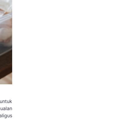
untuk
jualan
ligus