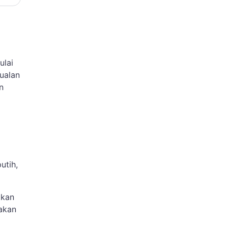
ulai
ualan
n
utih,
tkan
yakan