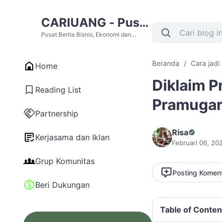
CARIUANG - Pusat
Berita Bisnis,
Pusat Berita Bisnis, Ekonomi dan
Cari Uang Terupdate Hari Ini
Ekonomi dan Cari
Beranda
Cara jadi
Home
Uang Terupdate
Diklaim P
Hari Ini
Reading List
Pramugar
Partnership
Risa
Kerjasama dan Iklan
Februari 06, 20
Grup Komunitas
Posting Komen
Beri Dukungan
Table of Conten