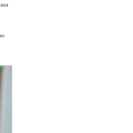
iasa
an