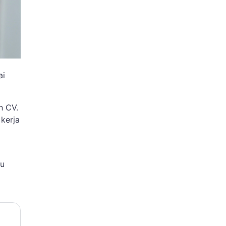
ai
n CV.
kerja
mu