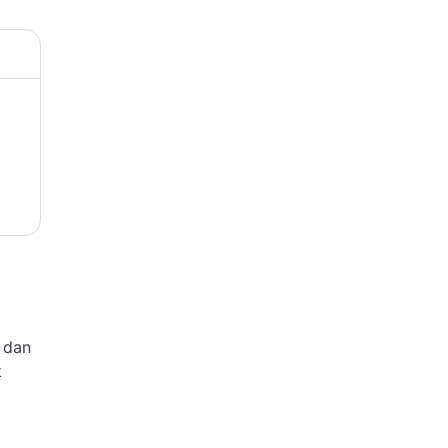
 dan
k