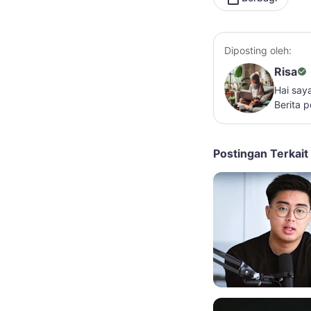
Diposting oleh:
Risa
Hai say
Berita 
Postingan Terkait