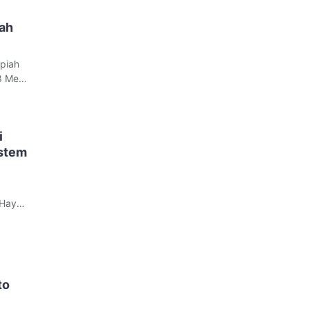
gah
piah
8 Mei
da di
an
i
istem
 Hayes
telah
sa
ent
to