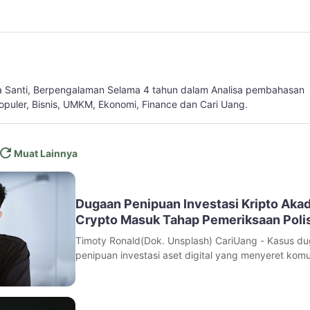
a Santi, Berpengalaman Selama 4 tahun dalam Analisa pembahasan
populer, Bisnis, UMKM, Ekonomi, Finance dan Cari Uang.
Muat Lainnya
Dugaan Penipuan Investasi Kripto Aka
Crypto Masuk Tahap Pemeriksaan Polis
Timoty Ronald(Dok. Unsplash) CariUang - Kasus d
penipuan investasi aset digital yang menyeret komu
Akademi Crypto mulai memasuki tahap pemeriksaan
kepolisian. Dua figur publik di dunia kripto, Timothy
Ronald dan Kalimasada, diperiksa penyidik Subdit 1