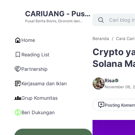
CARIUANG - Pusat
Berita Bisnis,
Pusat Berita Bisnis, Ekonomi dan
Cari Uang Terupdate Hari Ini
Ekonomi dan Cari
Beranda
Cara Car
Home
Uang Terupdate
Crypto y
Hari Ini
Reading List
Solana M
Partnership
Risa
Kerjasama dan Iklan
November 06, 
Grup Komunitas
Posting Komen
Beri Dukungan