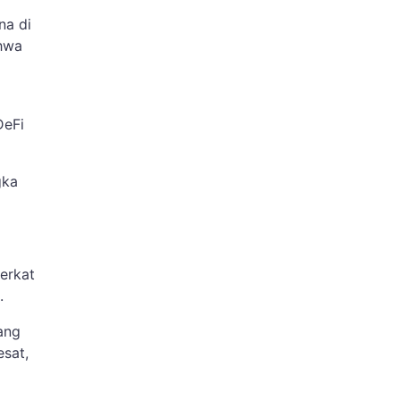
na di
ahwa
DeFi
gka
erkat
h.
ang
sat,