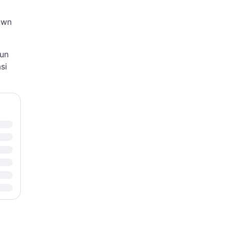
Own
hun
si