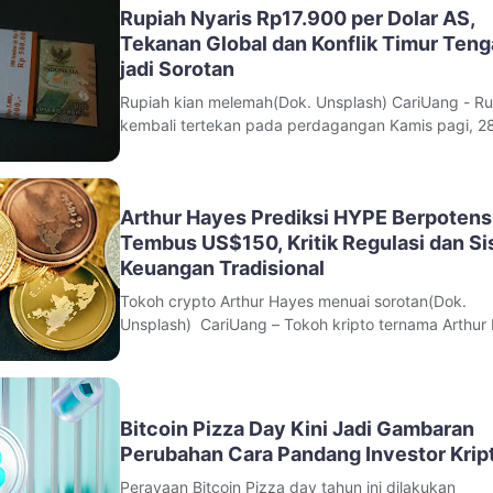
Ditressiber Polda Metro
Rupiah Nyaris Rp17.900 per Dolar AS,
Tekanan Global dan Konflik Timur Ten
jadi Sorotan
Rupiah kian melemah(Dok. Unsplash) CariUang - Ru
kembali tertekan pada perdagangan Kamis pagi, 2
2026. Nilai tukar mata uang Indonesia tercatat bera
kisaran Rp17.855 terhadap dolar Amerika Serikat,
melemah dibanding penutupan sebelumnya.Tekan
Arthur Hayes Prediksi HYPE Berpotens
terhadap rupiah terjadi bersama
Tembus US$150, Kritik Regulasi dan S
Keuangan Tradisional
Tokoh crypto Arthur Hayes menuai sorotan(Dok.
Unsplash) CariUang – Tokoh kripto ternama Arthur
kembali menyita perhatian komunitas aset digital se
menyampaikan pandangan optimistis terhadap ma
depan token HYPE. Pendiri sekaligus Chief Investm
Officer (CIO) Maelstrom
Bitcoin Pizza Day Kini Jadi Gambaran
Perubahan Cara Pandang Investor Krip
Perayaan Bitcoin Pizza day tahun ini dilakukan