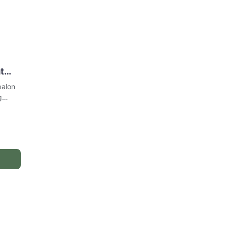
t
balon
g
eperti
a-
ra Jual Balon Gas