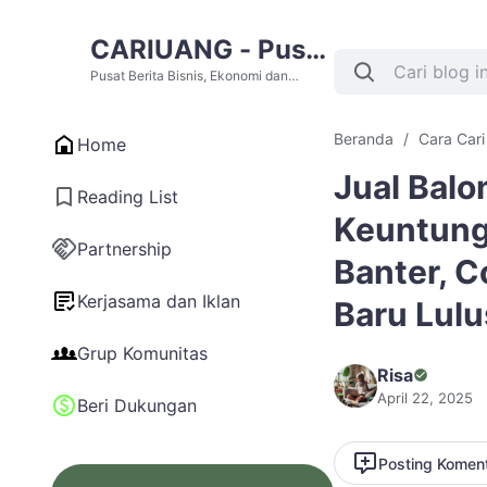
CARIUANG - Pusat
Berita Bisnis,
Pusat Berita Bisnis, Ekonomi dan
Cari Uang Terupdate Hari Ini
Ekonomi dan Cari
Beranda
Cara Car
Home
Uang Terupdate
Jual Balo
Hari Ini
Reading List
Keuntung
Partnership
Banter, C
Kerjasama dan Iklan
Baru Lulu
Grup Komunitas
Risa
April 22, 2025
Beri Dukungan
Posting Komen