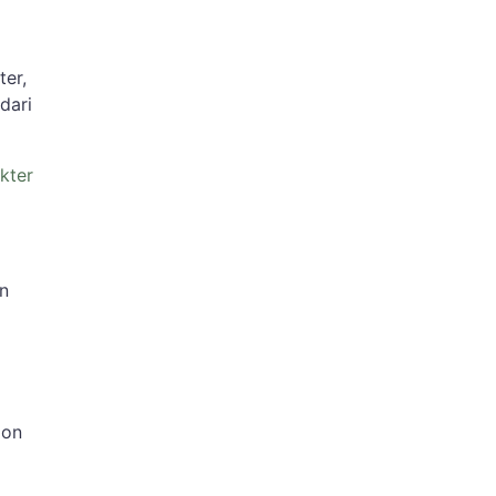
er,
dari
kter
on
lon