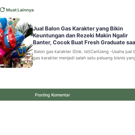
Muat Lainnya
Jual Balon Gas Karakter yang Bikin
Keuntungan dan Rezeki Makin Ngalir
Banter, Cocok Buat Fresh Graduate saa
Baru Lulus
Balon gas karakter (Dok. Ist)CariUang -Usaha jual 
gas karakter menjadi salah satu peluang bisnis yan
cukup menjanjikan, terutama di lokasi-lokasi ramai s
dekat sekolah, taman kota, pasar malam, atau acar
acara ulang tahun. Table of Contents Ca
Posting Komentar