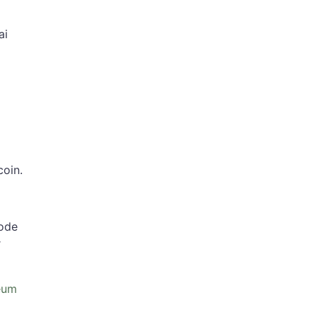
ai
oin.
tode
r
reum