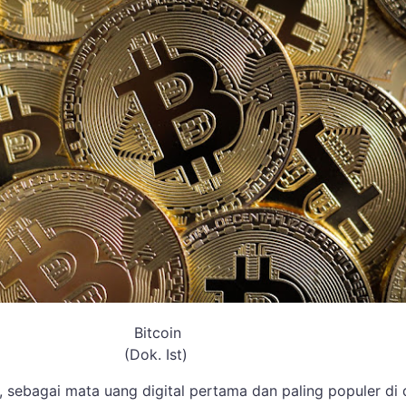
Bitcoin
(Dok. Ist)
, sebagai mata uang digital pertama dan paling populer di 