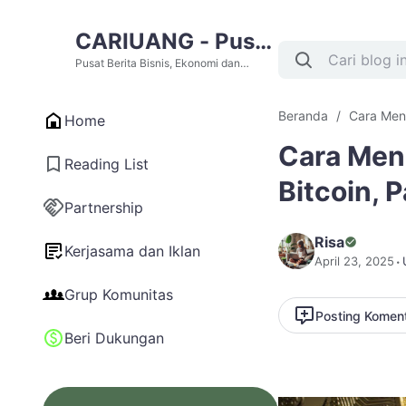
CARIUANG - Pusat
Berita Bisnis,
Pusat Berita Bisnis, Ekonomi dan
Cari Uang Terupdate Hari Ini
Ekonomi dan Cari
Beranda
Cara Men
Home
Uang Terupdate
Cara Men
Hari Ini
Reading List
Bitcoin,
Partnership
Risa
Kerjasama dan Iklan
April 23, 2025
Grup Komunitas
Posting Komen
Beri Dukungan