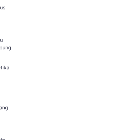
rus
mu
abung
tika
uang