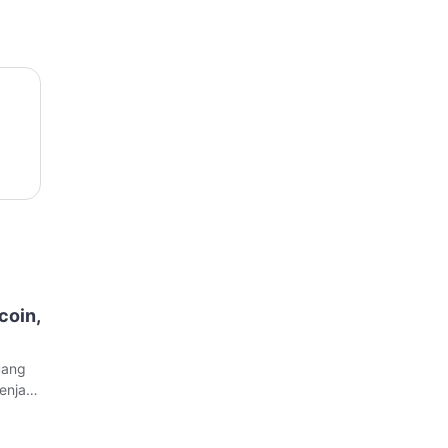
coin,
uang
enjadi