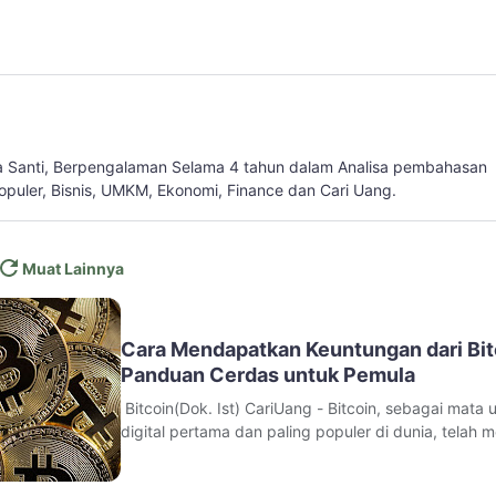
a Santi, Berpengalaman Selama 4 tahun dalam Analisa pembahasan
populer, Bisnis, UMKM, Ekonomi, Finance dan Cari Uang.
Muat Lainnya
Cara Mendapatkan Keuntungan dari Bit
Panduan Cerdas untuk Pemula
Bitcoin(Dok. Ist) CariUang - Bitcoin, sebagai mata 
digital pertama dan paling populer di dunia, telah m
perbincangan hangat dalam dunia investasi dan
teknologi. Sejak kemunculannya pada tahun 2009,