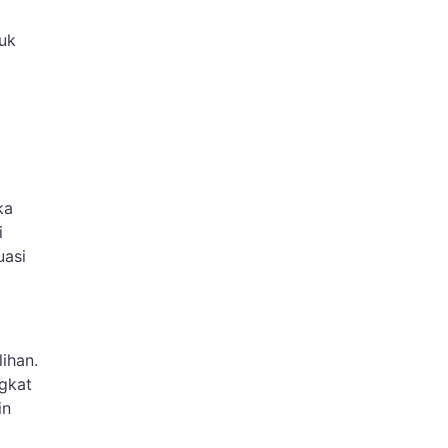
tuk
ka
i
uasi
ihan.
ngkat
in