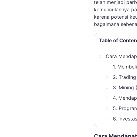
telah menjadi perb
kemunculannya pa
karena potensi keu
bagaimana seben
Table of Conten
Cara Mendapa
1. Membel
2. Trading
3. Mining
4. Mendap
5. Program
6. Investa
Cara Mendapatk