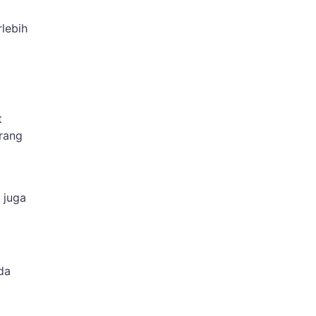
lebih
t
orang
 juga
da