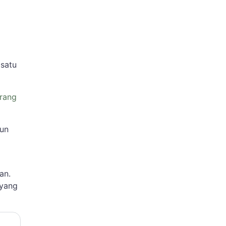
 satu
arang
pun
an.
 yang