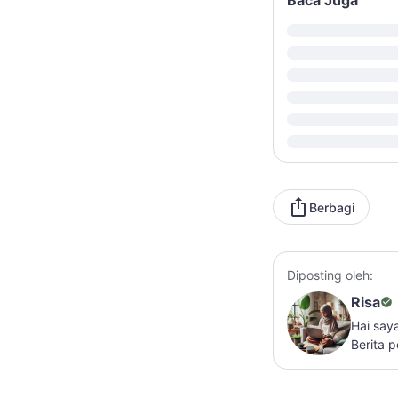
Baca Juga
Berbagi
Diposting oleh:
Risa
Hai say
Berita 