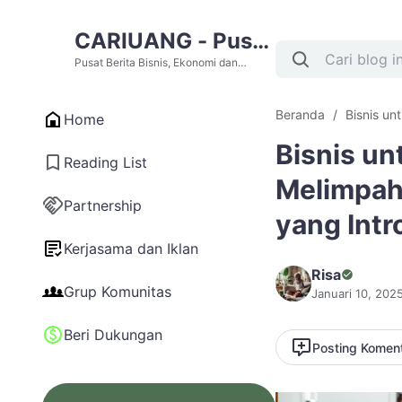
CARIUANG - Pusat
Berita Bisnis,
Pusat Berita Bisnis, Ekonomi dan
Cari Uang Terupdate Hari Ini
Ekonomi dan Cari
Beranda
Bisnis un
Home
Uang Terupdate
Bisnis un
Hari Ini
Reading List
Melimpah
Partnership
yang Intr
Kerjasama dan Iklan
Risa
Grup Komunitas
Januari 10, 202
Beri Dukungan
Posting Komen