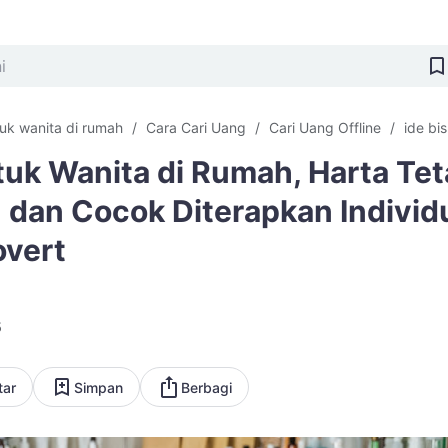
tuk wanita di rumah
Cara Cari Uang
Cari Uang Offline
ide bis
tuk Wanita di Rumah, Harta Te
 dan Cocok Diterapkan Individ
overt
5
tar
Simpan
Berbagi