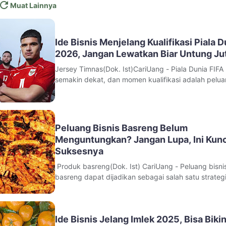
Muat Lainnya
Ide Bisnis Menjelang Kualifikasi Piala D
2026, Jangan Lewatkan Biar Untung Ju
Jersey Timnas(Dok. Ist)CariUang - Piala Dunia FIFA
semakin dekat, dan momen kualifikasi adalah pelu
emas bagi para pengusaha untuk meraup keuntung
Antusiasme para penggemar sepak bola meningkat
saat tim nasional mereka berlaga untuk mendapatk
tiket ke turnamen paling bergengsi di
Peluang Bisnis Basreng Belum
Menguntungkan? Jangan Lupa, Ini Kunc
Suksesnya
Produk basreng(Dok. Ist) CariUang - Peluang bisni
basreng dapat dijadikan sebagai salah satu strateg
membangun usaha yang menguntungkan jangka
panjang. Pasalnya usah ini memiliki target gen Z entah
untuk konsumsi atau dijual lagi. Table of Contents Kunci
Ide Bisnis Jelang Imlek 2025, Bisa Biki
Sukses Pelu