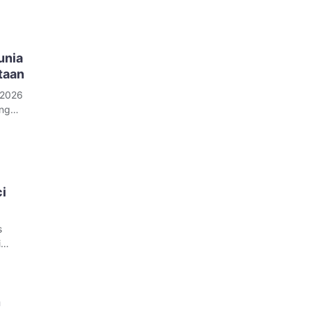
unia
taan
 2026
ang
an.
 pesat
an
i
s
i
n