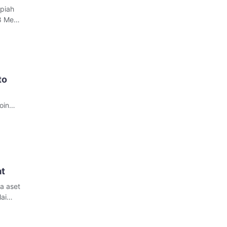
piah
8 Mei
da di
an
to
oin
dang
 tetapi
at
a aset
ai
erika