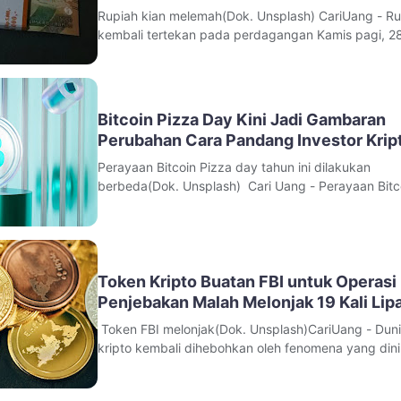
Rupiah kian melemah(Dok. Unsplash) CariUang - Ru
kembali tertekan pada perdagangan Kamis pagi, 2
2026. Nilai tukar mata uang Indonesia tercatat bera
kisaran Rp17.855 terhadap dolar Amerika Serikat,
melemah dibanding penutupan sebelumnya.Tekan
terhadap rupiah terjadi bersama
Bitcoin Pizza Day Kini Jadi Gambaran
Perubahan Cara Pandang Investor Krip
Perayaan Bitcoin Pizza day tahun ini dilakukan
berbeda(Dok. Unsplash) Cari Uang - Perayaan Bitc
Pizza Day pada tahun 2026 tidak lagi hanya dipan
sebagai kisah unik dalam sejarah mata uang digital,
mulai dianggap sebagai penanda perubahan besar
industri kripto secara global.M
Token Kripto Buatan FBI untuk Operasi
Penjebakan Malah Melonjak 19 Kali Lip
Token FBI melonjak(Dok. Unsplash)CariUang - Duni
kripto kembali dihebohkan oleh fenomena yang dinil
sulit dijelaskan secara logis.Token NexFundAI, yang
sebelumnya dibuat oleh Biro Investigasi Federal Am