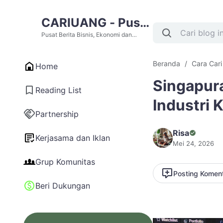
CARIUANG - Pusat
Berita Bisnis,
Pusat Berita Bisnis, Ekonomi dan
Cari Uang Terupdate Hari Ini
Ekonomi dan Cari
Beranda
Cara Car
Home
Uang Terupdate
Singapur
Hari Ini
Reading List
Industri 
Partnership
Risa
Kerjasama dan Iklan
Mei 24, 2026
Grup Komunitas
Posting Komen
Beri Dukungan