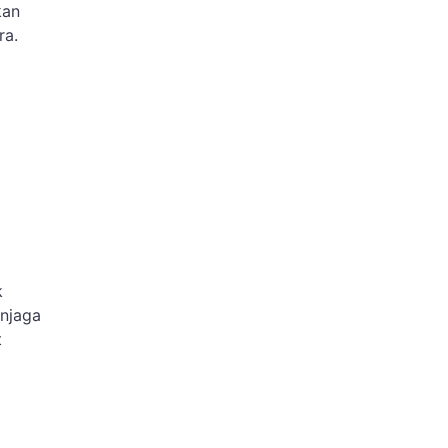
kan
ra.
k
njaga
t