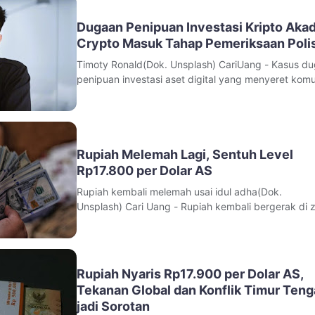
Dugaan Penipuan Investasi Kripto Aka
Crypto Masuk Tahap Pemeriksaan Polis
Timoty Ronald(Dok. Unsplash) CariUang - Kasus d
penipuan investasi aset digital yang menyeret komu
Akademi Crypto mulai memasuki tahap pemeriksaan
kepolisian. Dua figur publik di dunia kripto, Timothy
Ronald dan Kalimasada, diperiksa penyidik Subdit 1
Ditressiber Polda Metro
Rupiah Melemah Lagi, Sentuh Level
Rp17.800 per Dolar AS
Rupiah kembali melemah usai idul adha(Dok.
Unsplash) Cari Uang - Rupiah kembali bergerak di 
merah pada perdagangan akhir pekan setelah libur
panjang Idul Adha. Mata uang Indonesia dibuka m
terhadap dolar Amerika Serikat dan mendekati leve
psikologis Rp17.800 per dolar AS, mempe
Rupiah Nyaris Rp17.900 per Dolar AS,
Tekanan Global dan Konflik Timur Ten
jadi Sorotan