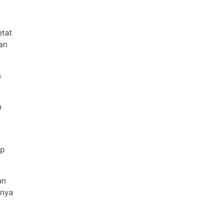
etat
an
s
n
ap
an
inya