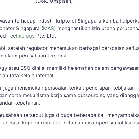
(Dok. Unsplash)
asan terhadap industri kripto di Singapura kembali diperk
oneter Singapura (
MAS
) menghentikan izin usaha perusaha
ared
Technology
Pte. Ltd.
mbil setelah regulator menemukan berbagai persoalan seriu
elolaan perusahaan tersebut.
gy atau BSQ dinilai memiliki kelemahan dalam pengawasa
dan tata kelola internal.
tor juga menemukan persoalan terkait penerapan kebijakan
gan serta mekanisme kerja sama outsourcing yang diangg
andar kepatuhan.
perusahaan tersebut juga diduga beberapa kali menyampaik
ak sesuai kepada regulator selama masa operasional lisens