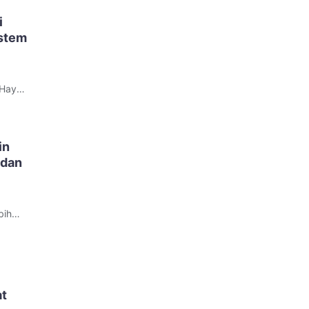
i
istem
 Hayes
telah
sa
ent
in
 dan
bih
espons
at