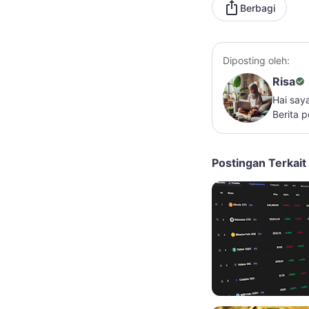
Berbagi
Diposting oleh:
Risa
Hai say
Berita 
Postingan Terkait