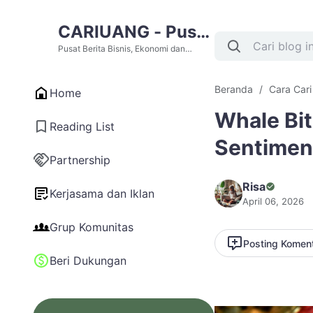
CARIUANG - Pusat
Berita Bisnis,
Pusat Berita Bisnis, Ekonomi dan
Cari Uang Terupdate Hari Ini
Ekonomi dan Cari
Beranda
Cara Car
Home
Uang Terupdate
Whale Bit
Hari Ini
Reading List
Sentimen
Partnership
Risa
Kerjasama dan Iklan
April 06, 2026
Grup Komunitas
Posting Komen
Beri Dukungan