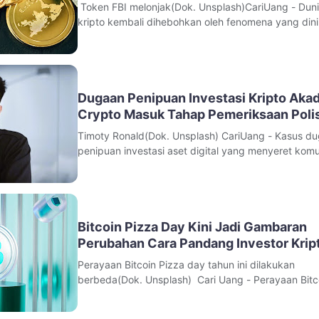
Token FBI melonjak(Dok. Unsplash)CariUang - Duni
kripto kembali dihebohkan oleh fenomena yang dinil
sulit dijelaskan secara logis.Token NexFundAI, yang
sebelumnya dibuat oleh Biro Investigasi Federal Am
Serikat (FBI) sebagai bagian dari operasi pembera
manipulasi pasar kript
Dugaan Penipuan Investasi Kripto Aka
Crypto Masuk Tahap Pemeriksaan Polis
Timoty Ronald(Dok. Unsplash) CariUang - Kasus d
penipuan investasi aset digital yang menyeret komu
Akademi Crypto mulai memasuki tahap pemeriksaan
kepolisian. Dua figur publik di dunia kripto, Timothy
Ronald dan Kalimasada, diperiksa penyidik Subdit 1
Ditressiber Polda Metro
Bitcoin Pizza Day Kini Jadi Gambaran
Perubahan Cara Pandang Investor Krip
Perayaan Bitcoin Pizza day tahun ini dilakukan
berbeda(Dok. Unsplash) Cari Uang - Perayaan Bitc
Pizza Day pada tahun 2026 tidak lagi hanya dipan
sebagai kisah unik dalam sejarah mata uang digital,