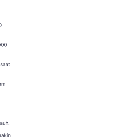
0
000
 saat
lam
jauh.
makin