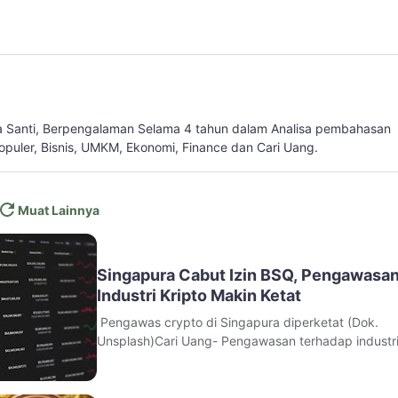
a Santi, Berpengalaman Selama 4 tahun dalam Analisa pembahasan
populer, Bisnis, UMKM, Ekonomi, Finance dan Cari Uang.
Muat Lainnya
Singapura Cabut Izin BSQ, Pengawasa
Industri Kripto Makin Ketat
Pengawas crypto di Singapura diperketat (Dok.
Unsplash)Cari Uang- Pengawasan terhadap industr
kripto di Singapura kembali diperketat setelah Otor
Moneter Singapura (MAS) menghentikan izin usaha
perusahaan aset digital Bsquared Technology Pte.