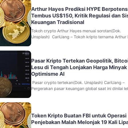
Ltd.Keputusan itu diambil setelah regulat
Arthur Hayes Prediksi HYPE Berpotens
Tembus US$150, Kritik Regulasi dan S
Keuangan Tradisional
Tokoh crypto Arthur Hayes menuai sorotan(Dok.
Unsplash) CariUang – Tokoh kripto ternama Arthur
kembali menyita perhatian komunitas aset digital se
menyampaikan pandangan optimistis terhadap ma
depan token HYPE. Pendiri sekaligus Chief Investm
Pasar Kripto Tertekan Geopolitik, Bitco
Officer (CIO) Maelstrom
Lesu di Tengah Lonjakan Harga Minyak
Optimisme AI
Pasar crypto tertekan(Dok. Unsplash) CariUang –
Pergerakan pasar keuangan global saat ini dinilai le
dipengaruhi faktor geopolitik dan ekonomi makro
dibanding perkembangan industri kripto itu
sendiri. Kondisi tersebut terlihat dari melemahnya r
pasar terhadap sejumlah kabar
Token Kripto Buatan FBI untuk Operasi
Penjebakan Malah Melonjak 19 Kali Lip