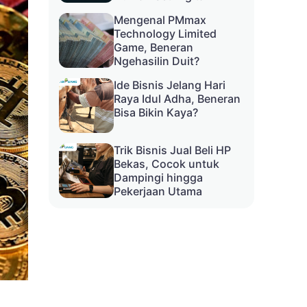
Mengenal PMmax
Technology Limited
Game, Beneran
Ngehasilin Duit?
Ide Bisnis Jelang Hari
Raya Idul Adha, Beneran
Bisa Bikin Kaya?
Trik Bisnis Jual Beli HP
Bekas, Cocok untuk
Dampingi hingga
Pekerjaan Utama