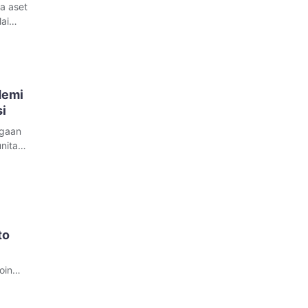
a aset
ai
erika
ntasan
demi
i
ugaan
nitas
 oleh
to
oin
dang
 tetapi