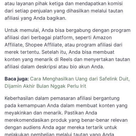
atau layanan pihak ketiga dan mendapatkan komisi
dari setiap penjualan yang dihasilkan melalui tautan
afiliasi yang Anda bagikan.
Untuk memulai, Anda bisa bergabung dengan program
afiliasi dari berbagai platform, seperti Amazon
Affiliate, Shopee Affiliate, atau program afiliasi dari
merek tertentu. Setelah itu, Anda bisa membuat
konten yang menarik di Reels dan menyertakan tautan
afiliasi dalam deskripsi atau bio akun Anda.
Baca juga:
Cara Menghasilkan Uang dari Safelink Duit,
Dijamin Akhir Bulan Nggak Perlu Irit
Keberhasilan dalam pemasaran afiliasi bergantung
pada kemampuan Anda dalam membuat konten yang
meyakinkan dan menarik. Pastikan Anda
merekomendasikan produk yang benar-benar relevan
dengan audiens Anda agar mereka tertarik untuk
melakukan pembelian melalui tautan yang Anda