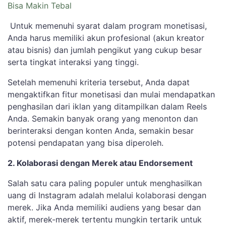
Bisa Makin Tebal
Untuk memenuhi syarat dalam program monetisasi,
Anda harus memiliki akun profesional (akun kreator
atau bisnis) dan jumlah pengikut yang cukup besar
serta tingkat interaksi yang tinggi.
Setelah memenuhi kriteria tersebut, Anda dapat
mengaktifkan fitur monetisasi dan mulai mendapatkan
penghasilan dari iklan yang ditampilkan dalam Reels
Anda. Semakin banyak orang yang menonton dan
berinteraksi dengan konten Anda, semakin besar
potensi pendapatan yang bisa diperoleh.
2. Kolaborasi dengan Merek atau Endorsement
Salah satu cara paling populer untuk menghasilkan
uang di Instagram adalah melalui kolaborasi dengan
merek. Jika Anda memiliki audiens yang besar dan
aktif, merek-merek tertentu mungkin tertarik untuk