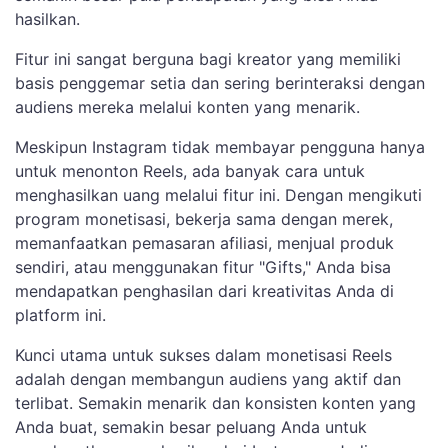
hasilkan.
Fitur ini sangat berguna bagi kreator yang memiliki
basis penggemar setia dan sering berinteraksi dengan
audiens mereka melalui konten yang menarik.
Meskipun Instagram tidak membayar pengguna hanya
untuk menonton Reels, ada banyak cara untuk
menghasilkan uang melalui fitur ini. Dengan mengikuti
program monetisasi, bekerja sama dengan merek,
memanfaatkan pemasaran afiliasi, menjual produk
sendiri, atau menggunakan fitur "Gifts," Anda bisa
mendapatkan penghasilan dari kreativitas Anda di
platform ini.
Kunci utama untuk sukses dalam monetisasi Reels
adalah dengan membangun audiens yang aktif dan
terlibat. Semakin menarik dan konsisten konten yang
Anda buat, semakin besar peluang Anda untuk