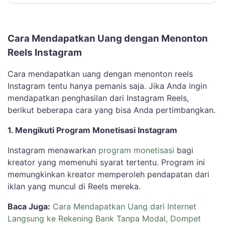
Cara Mendapatkan Uang dengan Menonton
Reels Instagram
Cara mendapatkan uang dengan menonton reels
Instagram tentu hanya pemanis saja. Jika Anda ingin
mendapatkan penghasilan dari Instagram Reels,
berikut beberapa cara yang bisa Anda pertimbangkan.
1. Mengikuti Program Monetisasi Instagram
Instagram menawarkan
program monetisasi
bagi
kreator yang memenuhi syarat tertentu. Program ini
memungkinkan kreator memperoleh pendapatan dari
iklan yang muncul di Reels mereka.
Baca Juga:
Cara Mendapatkan Uang dari Internet
Langsung ke Rekening Bank Tanpa Modal, Dompet