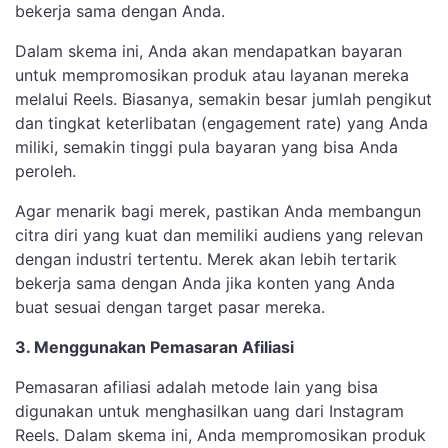
bekerja sama dengan Anda.
Dalam skema ini, Anda akan mendapatkan bayaran
untuk mempromosikan produk atau layanan mereka
melalui Reels. Biasanya, semakin besar jumlah pengikut
dan tingkat keterlibatan (engagement rate) yang Anda
miliki, semakin tinggi pula bayaran yang bisa Anda
peroleh.
Agar menarik bagi merek, pastikan Anda membangun
citra diri yang kuat dan memiliki audiens yang relevan
dengan industri tertentu. Merek akan lebih tertarik
bekerja sama dengan Anda jika konten yang Anda
buat sesuai dengan target pasar mereka.
3. Menggunakan Pemasaran Afiliasi
Pemasaran afiliasi adalah metode lain yang bisa
digunakan untuk menghasilkan uang dari Instagram
Reels. Dalam skema ini, Anda mempromosikan produk