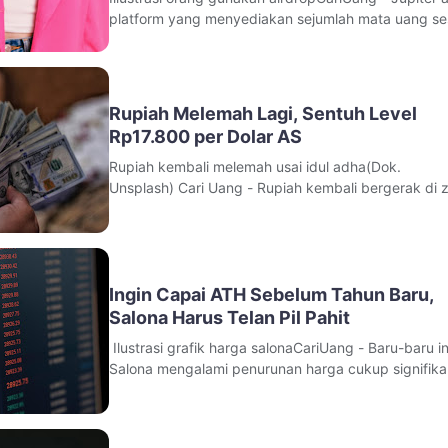
platform yang menyediakan sejumlah mata uang se
kebutuhan. Keberadaan platform ini bisa digunakan
Airdrop. Pihak Jupiter telah merilis sejumlah syarat 
mengikuti Airdrop kedua yang dilakukan pada Janu
2025 mendatang. Me
Rupiah Melemah Lagi, Sentuh Level
Rp17.800 per Dolar AS
Rupiah kembali melemah usai idul adha(Dok.
Unsplash) Cari Uang - Rupiah kembali bergerak di 
merah pada perdagangan akhir pekan setelah libur
panjang Idul Adha. Mata uang Indonesia dibuka m
terhadap dolar Amerika Serikat dan mendekati leve
psikologis Rp17.800 per dolar AS, mempe
Ingin Capai ATH Sebelum Tahun Baru,
Salona Harus Telan Pil Pahit
Ilustrasi grafik harga salonaCariUang - Baru-baru in
Salona mengalami penurunan harga cukup signifika
Sepanjang masa kenaikan menyentuh $263. Sementara
penurunan yang terjadi menyentuh $180.Saat bera
level tertinggi, Salona klaim bahwa menjadi pilihan