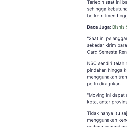
Terlebih saat ini
sehingga kebutuha
berkomitmen tingg
Baca Juga:
Bisnis
"Saat ini pelangg
sekedar kirim bar
Card Semesta Reni 
NSC sendiri telah
pindahan hingga k
menggunakan trans
perlu diragukan.
"Moving ini dapat 
kota, antar provin
Tidak hanya itu saj
menggunakan kend
gudang sampai pen