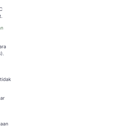
SC
t.
an
a
ara
).
tidak
tar
waan