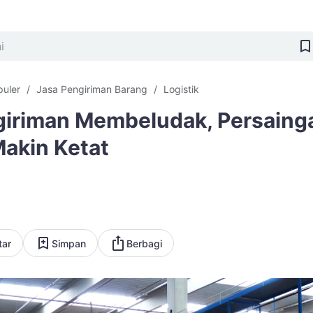
puler
Jasa Pengiriman Barang
Logistik
giriman Membeludak, Persaing
Makin Ketat
tar
Simpan
Berbagi