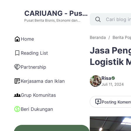
CARIUANG - Pusat
Berita Bisnis,
Pusat Berita Bisnis, Ekonomi dan
Cari Uang Terupdate Hari Ini
Ekonomi dan Cari
Beranda
Berita Po
Home
Uang Terupdate
Jasa Pen
Hari Ini
Reading List
Logistik 
Partnership
Risa
Kerjasama dan Iklan
Juli 11, 2024
Grup Komunitas
Posting Komen
Beri Dukungan