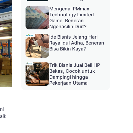
Mengenal PMmax
Technology Limited
Game, Beneran
Ngehasilin Duit?
Ide Bisnis Jelang Hari
Raya Idul Adha, Beneran
Bisa Bikin Kaya?
Trik Bisnis Jual Beli HP
Bekas, Cocok untuk
Dampingi hingga
Pekerjaan Utama
ni
aik