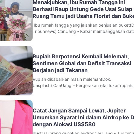
Menakjubkan, Ibu Rumah Tangga Ini
Berhasil Raup Untung Gede Usai Sulap
Ruang Tamu jadi Usaha Florist dan Buk
Bunga
Ibu rumah tangga yang jalankan penjualan buket(D
Tribunnews) CariUang - Kabar membanggakan dat
dari sosok ibu rumah tangga dari Kabupaten Gowa
berhasil mendapatkan omzet hingga Rp7 juta dari
usahanya. Pasalnya, perempuan yang akrab di sap
Rupiah Berpotensi Kembali Melemah,
Erlika ini mampu mengubah hobinya
Sentimen Global dan Defisit Transaksi
Berjalan jadi Tekanan
Rupiah dikabarkan masih melemah(Dok.
Unsplash) CariUang – Pergerakan nilai tukar rupiah
terhadap dolar Amerika Serikat diperkirakan masih
berada dalam tekanan pada perdagangan awal pe
ini. Mata uang Indonesia disebut berisiko ditutup
Catat Jangan Sampai Lewat, Jupiter
melemah di tengah kombinasi sentimen domestik d
Umumkan Syarat Ini dalam Airdrop ke 
dengan Alokasi US$580
Illustrasi orang gunakan airdropCariUang - Jupiter 