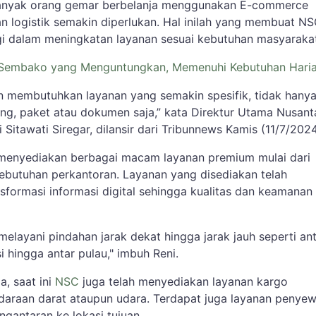
 banyak orang gemar berbelanja menggunakan E-commerce
n logistik semakin diperlukan. Hal inilah yang membuat N
i dalam meningkatan layanan sesuai kebutuhan masyaraka
 Sembako yang Menguntungkan, Memenuhi Kebutuhan Hari
an membutuhkan layanan yang semakin spesifik, tidak hany
ang, paket atau dokumen saja,” kata Direktur Utama Nusant
Sitawati Siregar, dilansir dari Tribunnews Kamis (11/7/2024
 menyediakan berbagai macam layanan premium mulai dari
ebutuhan perkantoran. Layanan yang disediakan telah
formasi informasi digital sehingga kualitas dan keamanan 
melayani pindahan jarak dekat hingga jarak jauh seperti an
si hingga antar pulau," imbuh Reni.
a, saat ini
NSC
juga telah menyediakan layanan kargo
araan darat ataupun udara. Terdapat juga layanan penye
gantaran ke lokasi tujuan.