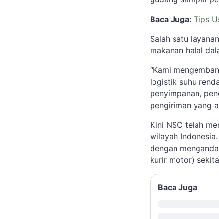
Baca Juga:
Tips U
Salah satu layana
makanan halal da
“Kami mengembangka
logistik suhu rend
penyimpanan, pen
pengiriman yang a
Kini NSC telah me
wilayah Indonesia.
dengan mengandalk
kurir motor) sekit
Baca Juga