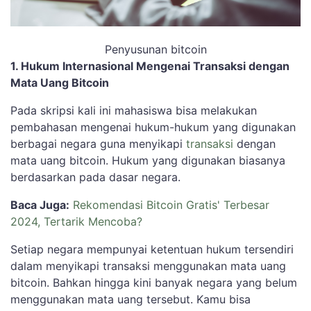
Penyusunan bitcoin
1. Hukum Internasional Mengenai Transaksi dengan
Mata Uang Bitcoin
Pada skripsi kali ini mahasiswa bisa melakukan
pembahasan mengenai hukum-hukum yang digunakan
berbagai negara guna menyikapi
transaksi
dengan
mata uang bitcoin. Hukum yang digunakan biasanya
berdasarkan pada dasar negara.
Baca Juga:
Rekomendasi Bitcoin Gratis' Terbesar
2024, Tertarik Mencoba?
Setiap negara mempunyai ketentuan hukum tersendiri
dalam menyikapi transaksi menggunakan mata uang
bitcoin. Bahkan hingga kini banyak negara yang belum
menggunakan mata uang tersebut. Kamu bisa