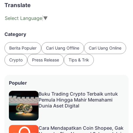
Translate
Select Language
▼
Category
Berita Populer
Cari Uang Offline
Cari Uang Online
Crypto
Press Release
Tips & Trik
Populer
Buku Trading Crypto Terbaik untuk
Pemula Hingga Mahir Memahami
Dunia Aset Digital
Cara Mendapatkan Coin Shopee, Gak