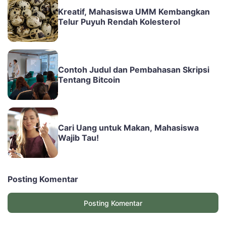
Kreatif, Mahasiswa UMM Kembangkan
Telur Puyuh Rendah Kolesterol
Contoh Judul dan Pembahasan Skripsi
Tentang Bitcoin
Cari Uang untuk Makan, Mahasiswa
Wajib Tau!
Posting Komentar
Posting Komentar