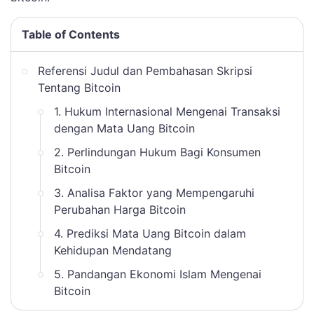
Table of Contents
Referensi Judul dan Pembahasan Skripsi
Tentang Bitcoin
1. Hukum Internasional Mengenai Transaksi
dengan Mata Uang Bitcoin
2. Perlindungan Hukum Bagi Konsumen
Bitcoin
3. Analisa Faktor yang Mempengaruhi
Perubahan Harga Bitcoin
4. Prediksi Mata Uang Bitcoin dalam
Kehidupan Mendatang
5. Pandangan Ekonomi Islam Mengenai
Bitcoin