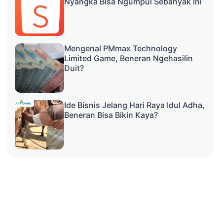
Nyangka Bisa Ngumpul Sebanyak Ini
Mengenal PMmax Technology
Limited Game, Beneran Ngehasilin
Duit?
Ide Bisnis Jelang Hari Raya Idul Adha,
Beneran Bisa Bikin Kaya?