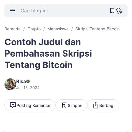
Beranda
Crypto
Mahasiswa
Skripsi Tentang Bitcoin
Contoh Judul dan
Pembahasan Skripsi
Tentang Bitcoin
Risa
Juli 15, 2024
Posting Komentar
Simpan
Berbagi