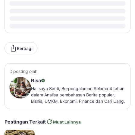
Berbagi
Diposting oleh:
Risa
Hai saya Santi, Berpengalaman Selama 4 tahun
dalam Analisa pembahasan Berita populer,
Bisnis, UMKM, Ekonomi, Finance dan Cari Uang.
Postingan Terkait
Muat Lainnya