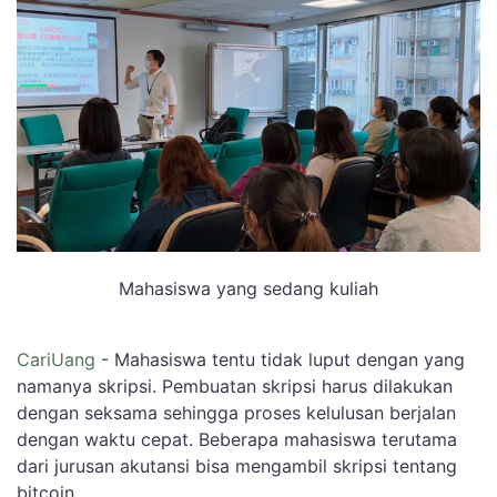
Mahasiswa yang sedang kuliah
CariUang
- Mahasiswa tentu tidak luput dengan yang
namanya skripsi. Pembuatan skripsi harus dilakukan
dengan seksama sehingga proses kelulusan berjalan
dengan waktu cepat. Beberapa mahasiswa terutama
dari jurusan akutansi bisa mengambil skripsi tentang
bitcoin.