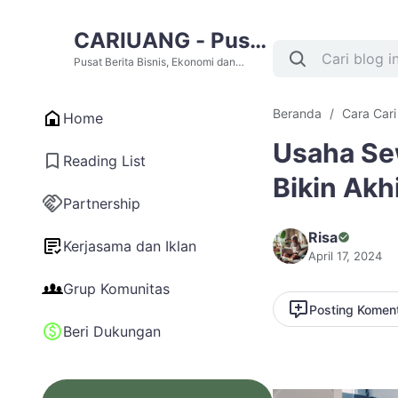
CARIUANG - Pusat
Berita Bisnis,
Pusat Berita Bisnis, Ekonomi dan
Cari Uang Terupdate Hari Ini
Ekonomi dan Cari
Beranda
Cara Car
Home
Uang Terupdate
Usaha Sew
Hari Ini
Reading List
Bikin Akh
Partnership
Risa
Kerjasama dan Iklan
April 17, 2024
Grup Komunitas
Posting Komen
Beri Dukungan