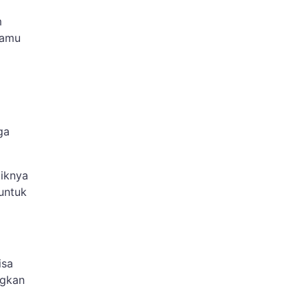
m
Kamu
ga
iknya
 untuk
.
isa
ngkan