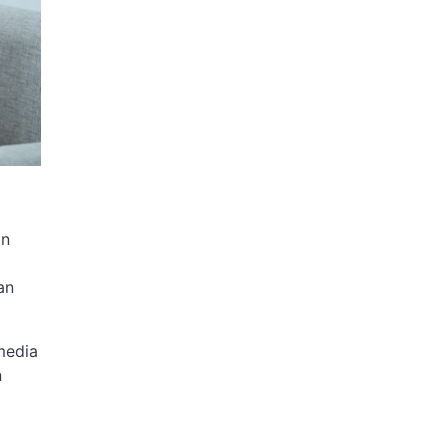
an
an
media
n