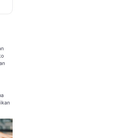
an
ko
dan
ha
likan