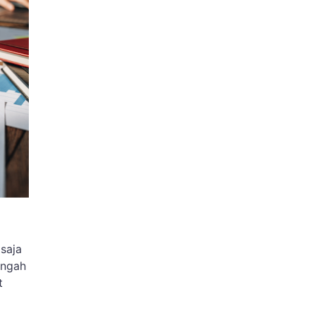
saja
engah
t