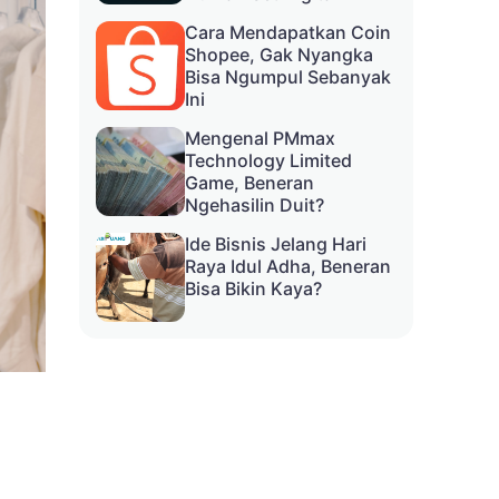
Cara Mendapatkan Coin
Shopee, Gak Nyangka
Bisa Ngumpul Sebanyak
Ini
Mengenal PMmax
Technology Limited
Game, Beneran
Ngehasilin Duit?
Ide Bisnis Jelang Hari
Raya Idul Adha, Beneran
Bisa Bikin Kaya?