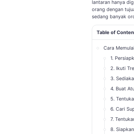
lantaran hanya di
orang dengan tuju
sedang banyak or
Table of Conten
Cara Memula
1. Persia
2. Ikuti Tr
3. Sediak
4. Buat A
5. Tentuk
6. Cari Su
7. Tentuk
8. Siapka