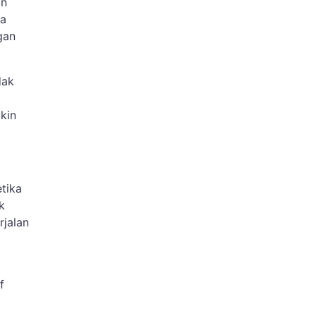
an
ga
gan
dak
kin
tika
k
rjalan
f