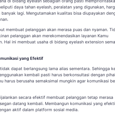
aha di bidang eyelash sebagian orang pasti memprioritask
 meliputi daya tahan eyelash, peralatan yang digunakan, har
 banyak lagi. Mengutamakan kualitas bisa diupayakan den
anan.
ebut membuat pelanggan akan merasa puas dan nyaman. Ti
inan pelanggan akan merekomendasikan layanan Kamu
in. Hal ini membuat usaha di bidang eyelash extension sema
unikasi yang Efektif
 tidak dapat berlangsung lama alias sementara. Sehingga ke
enggunakan kembali pasti harus berkonsultasi dengan piha
mu harus berusaha semaksimal mungkin agar komunikasi be
ijalankan secara efektif membuat pelanggan tetap merasa
segan datang kembali. Membangun komunikasi yang efekti
engan aktif dalam platform sosial media.