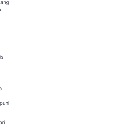
sang
p
is
a
puni
ari