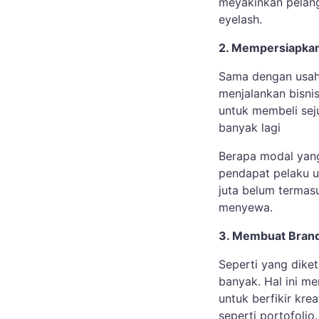
meyakinkan pelan
eyelash.
2. Mempersiapkan
Sama dengan usah
menjalankan bisni
untuk membeli seju
banyak lagi
Berapa modal yang
pendapat pelaku u
juta belum termasu
menyewa.
3. Membuat Brand
Seperti yang diketa
banyak. Hal ini m
untuk berfikir kr
seperti portofolio.