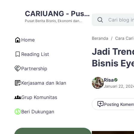
CARIUANG - Pusat
Berita Bisnis,
Pusat Berita Bisnis, Ekonomi dan
Cari Uang Terupdate Hari Ini
Ekonomi dan Cari
Beranda
Cara Car
Home
Uang Terupdate
Jadi Tren
Hari Ini
Reading List
Bisnis Ey
Partnership
Risa
Kerjasama dan Iklan
Januari 22, 202
Grup Komunitas
Posting Komen
Beri Dukungan