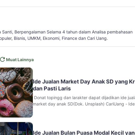
a Santi, Berpengalaman Selama 4 tahun dalam Analisa pembahasan
populer, Bisnis, UMKM, Ekonomi, Finance dan Cari Uang.
Muat Lainnya
Ide Jualan Market Day Anak SD yang Kr
dan Pasti Laris
Donat topingg dan larakter dapat dijadikan ide jua
market day anak SD(Dok. Unsplash) CariUang - Ide 
market day anak SD selalu jadi topik menarik karen
kegiatan ini bukan hanya tentang berjualan, tetapi 
media belajar untuk anak. Table of Contents Insp
Ide Jualan Bulan Puasa Modal Kecil ya