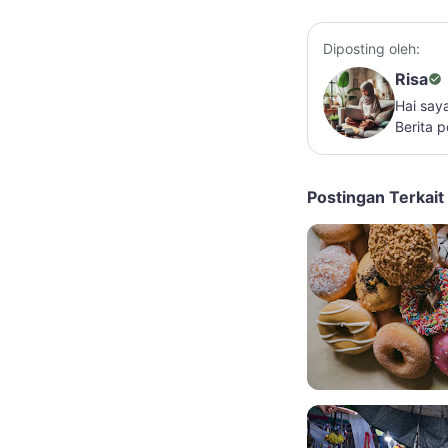
Diposting oleh:
Risa
Hai say
Berita 
Postingan Terkait