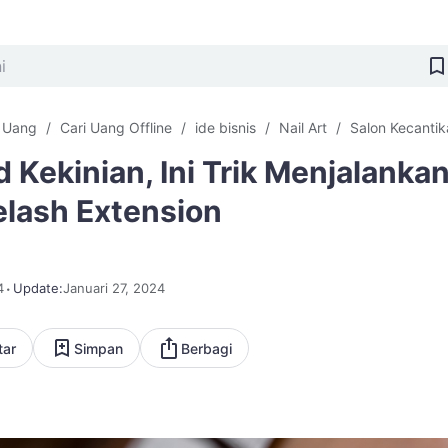
i Uang
Cari Uang Offline
ide bisnis
Nail Art
Salon Kecantik
d Kekinian, Ini Trik Menjalanka
elash Extension
4
Update:
Januari 27, 2024
tar
Simpan
Berbagi