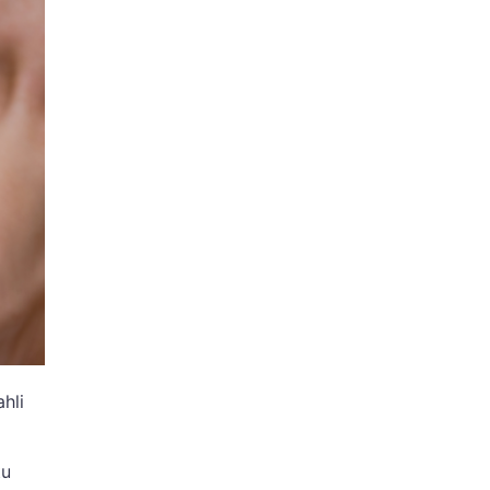
hli
tu