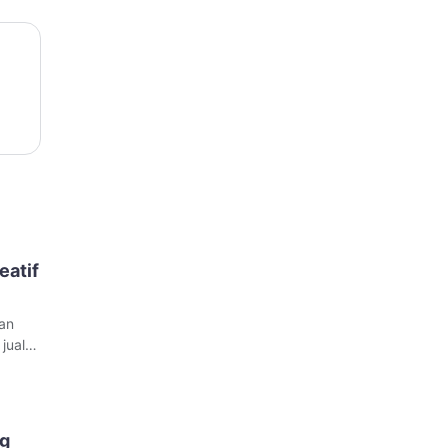
eatif
lan
jualan
a
juga
ng