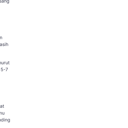
sang
an
asih
nurut
 5-7
at
mu
nding