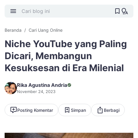
Beranda
Cari Uang Online
Niche YouTube yang Paling
Dicari, Membangun
Kesuksesan di Era Milenial
Rika Agustina Andria
November 24, 2023
Posting Komentar
Simpan
Berbagi