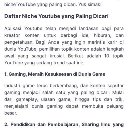
niche YouTube yang paling dicari. Yuk simak!
Daftar Niche Youtube yang Paling Dicari
Aplikasi Youtube telah menjadi landasan bagi para
kreator konten untuk berbagi ide, hiburan, dan
pengetahuan. Bagi Anda yang ingin merintis karir di
dunia YouTube, pemilihan topik konten adalah langkah
awal yang sangat krusial. Berikut adalah 10 topik
YouTube yang sedang trend saat ini:
1. Gaming, Meraih Kesuksesan di Dunia Game
Industri game terus berkembang, dan konten seputar
gaming menjadi salah satu yang paling dicari. Mulai
dari gameplay, ulasan game, hingga tips dan trik,
menjelajahi dunia gaming dapat membuka peluang
besar.
2. Pendidikan dan Pembelajaran, Sharing Ilmu yang