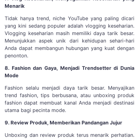
Menarik
Tidak hanya trend, niche YouTube yang paling dicari
yang kini sedang populer adalah vlogging keseharian.
Vlogging keseharian masih memiliki daya tarik besar.
Menunjukkan aspek unik dari kehidupan sehari-hari
Anda dapat membangun hubungan yang kuat dengan
penonton.
8. Fashion dan Gaya, Menjadi Trendsetter di Dunia
Mode
Fashion selalu menjadi daya tarik besar. Menyajikan
trend fashion, tips berbusana, atau unboxing produk
fashion dapat membuat kanal Anda menjadi destinasi
utama bagi pecinta mode.
9. Review Produk, Memberikan Pandangan Jujur
Unboxing dan review produk terus menarik perhatian.