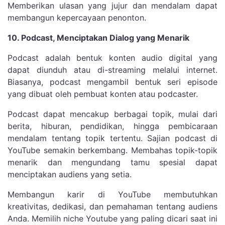
Memberikan ulasan yang jujur dan mendalam dapat
membangun kepercayaan penonton.
10. Podcast, Menciptakan Dialog yang Menarik
Podcast adalah bentuk konten audio digital yang
dapat diunduh atau di-streaming melalui internet.
Biasanya, podcast mengambil bentuk seri episode
yang dibuat oleh pembuat konten atau podcaster.
Podcast dapat mencakup berbagai topik, mulai dari
berita, hiburan, pendidikan, hingga pembicaraan
mendalam tentang topik tertentu. Sajian podcast di
YouTube semakin berkembang. Membahas topik-topik
menarik dan mengundang tamu spesial dapat
menciptakan audiens yang setia.
Membangun karir di YouTube membutuhkan
kreativitas, dedikasi, dan pemahaman tentang audiens
Anda. Memilih niche Youtube yang paling dicari saat ini