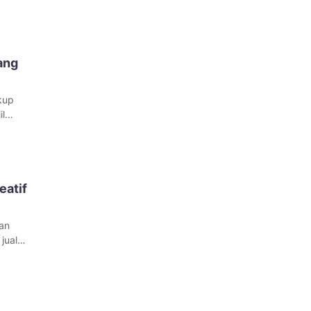
ang
kup
l
aha
asti
buru
eatif
lan
jualan
a
juga