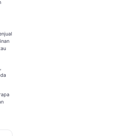
n
enjual
inan
tau
,
nda
rapa
an