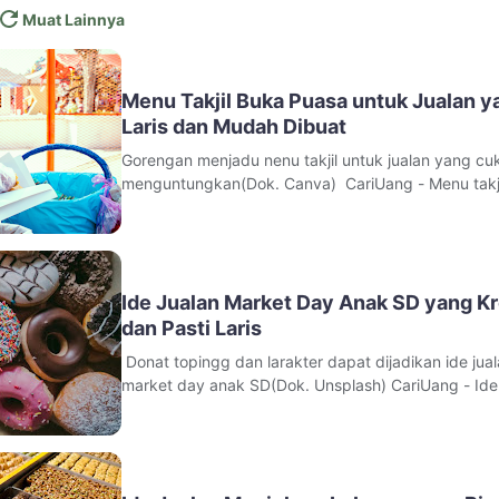
Muat Lainnya
Menu Takjil Buka Puasa untuk Jualan y
Laris dan Mudah Dibuat
Gorengan menjadu nenu takjil untuk jualan yang cu
menguntungkan(Dok. Canva) CariUang - Menu takji
buka puasa untuk jualan selalu menjadi peluang us
yang menjanjikan setiap kali Ramadan tiba. Kamu p
sadar, menjelang waktu maghrib banyak orang ber
makanan dan minuman ringan u
Ide Jualan Market Day Anak SD yang Kr
dan Pasti Laris
Donat topingg dan larakter dapat dijadikan ide jua
market day anak SD(Dok. Unsplash) CariUang - Ide 
market day anak SD selalu jadi topik menarik karen
kegiatan ini bukan hanya tentang berjualan, tetapi 
media belajar untuk anak. Table of Contents Insp