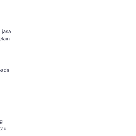
 jasa
elain
pada
ng
tau