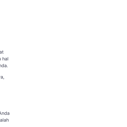
at
 hal
nda.
a,
 Anda
alah