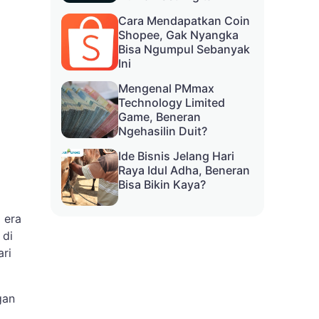
Cara Mendapatkan Coin
Shopee, Gak Nyangka
Bisa Ngumpul Sebanyak
Ini
Mengenal PMmax
Technology Limited
Game, Beneran
Ngehasilin Duit?
Ide Bisnis Jelang Hari
Raya Idul Adha, Beneran
Bisa Bikin Kaya?
i era
 di
ri
gan