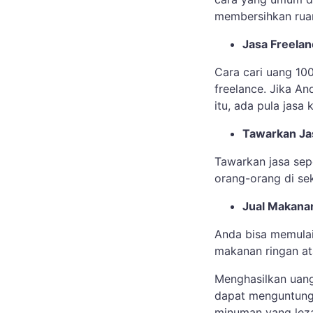
membersihkan rua
Jasa Freela
Cara cari uang 100
freelance. Jika An
itu, ada pula jasa 
Tawarkan Ja
Tawarkan jasa sep
orang-orang di sek
Jual Makana
Anda bisa memulai
makanan ringan at
Menghasilkan uan
dapat menguntungk
minuman yang leza