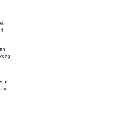
au
ri
nan
 yang
esuai
atan