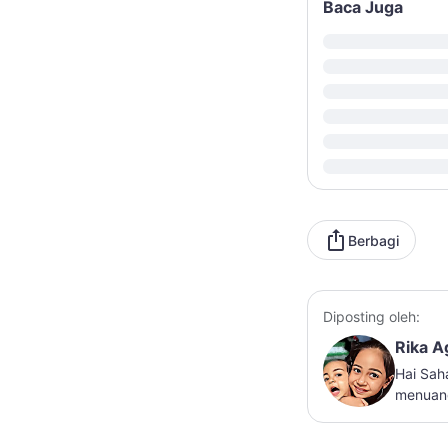
Baca Juga
Berbagi
Diposting oleh:
Rika A
Hai Sah
menuang