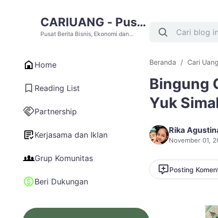
CARIUANG - Pusat
Berita Bisnis,
Pusat Berita Bisnis, Ekonomi dan
Cari Uang Terupdate Hari Ini
Ekonomi dan Cari
Beranda
Cari Uang
Home
Uang Terupdate
Bingung C
Hari Ini
Reading List
Yuk Sima
Partnership
Rika Agustin
Kerjasama dan Iklan
November 01, 2
Grup Komunitas
Posting Komen
Beri Dukungan