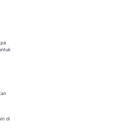
Apa
untuk
kan
in di