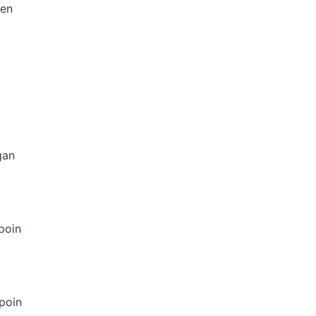
ken
a
gan
poin
poin