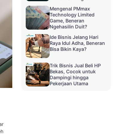
Mengenal PMmax
Technology Limited
Game, Beneran
Ngehasilin Duit?
Ide Bisnis Jelang Hari
Raya Idul Adha, Beneran
Bisa Bikin Kaya?
Trik Bisnis Jual Beli HP
Bekas, Cocok untuk
Dampingi hingga
Pekerjaan Utama
ar
eh