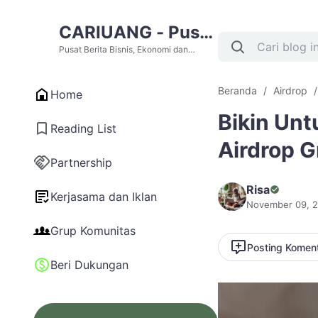
CARIUANG - Pusat
Berita Bisnis,
Pusat Berita Bisnis, Ekonomi dan
Cari Uang Terupdate Hari Ini
Ekonomi dan Cari
Beranda
Airdrop
Home
Uang Terupdate
Bikin Unt
Hari Ini
Reading List
Airdrop G
Partnership
Risa
Kerjasama dan Iklan
November 09, 
Grup Komunitas
Posting Komen
Beri Dukungan