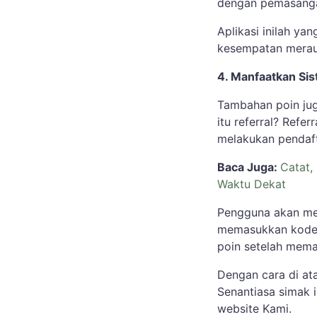
dengan pemasanga
Aplikasi inilah y
kesempatan merau
4. Manfaatkan Sis
Tambahan poin ju
itu referral? Ref
melakukan pendaf
Baca Juga:
Catat,
Waktu Dekat
Pengguna akan men
memasukkan kode 
poin setelah mem
Dengan cara di at
Senantiasa simak i
website Kami.