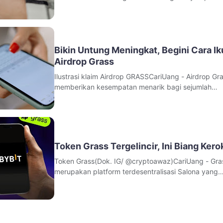
komunitas crypto. Bahkan dalam kurun waktu sem
peminatnya meningkat 150%.Hal mendasar yang
membuat token ini diminta yakni menjadikan sebag
besar suplay untuk Airdrop.“Airdro
Bikin Untung Meningkat, Begini Cara Ik
Airdrop Grass
Ilustrasi klaim Airdrop GRASSCariUang - Airdrop Grass
memberikan kesempatan menarik bagi sejumlah
pengguna untuk memperoleh token gratis. Sebena
pengguna bisa menukar bandwidth untuk mempero
poin yang dapat dijadikan alternatif memperoleh to
GRASS. Table of Contents Langkah-l
Token Grass Tergelincir, Ini Biang Ker
Token Grass(Dok. IG/ @cryptoawaz)CariUang - Gra
merupakan platform terdesentralisasi Salona yang
memudahkan pengguna dalam withdraw dan aktivi
pengumpul data tidak terpakai menggunakan
kecerdasan buatan.Beberapa waktu lalu, grass jug
meluncurkan Airdrop. Namun, sangat disayangkan