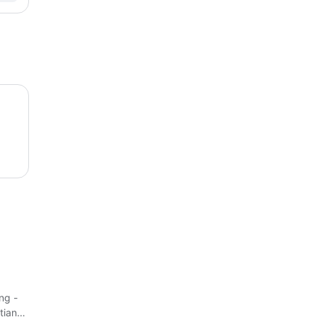
ng -
tian