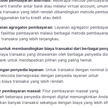
ode pembayaran alternatif:
Beberapa metode pembayara
eperti transfer antar bank atau melalui virtual account, umu
ya transaksi yang lebih rendah dibandingkan metode pemb
ggunakan kartu kredit atau debit.
anan agregator pembayaran:
Layanan agregator pembaya
fasilitas pembayaran melalui berbagai metode pembayara
transaksi yang lebih terjangkau.
untuk membandingkan biaya transaksi dari berbagai peny
iaya transaksi yang ditawarkan oleh berbagai penyedia d
 bank untuk mendapatkan pilihan yang paling hemat.
ngan penyedia layanan:
Untuk transaksi dengan nominal b
encoba bernegosiasi dengan penyedia layanan untuk
biaya transaksi yang lebih rendah.
ur pembayaran massal:
Fitur pembayaran massal yang
leh beberapa penyedia dompet digital memungkinkan Anda
kan banyak transaksi sekaligus dengan biaya yang lebih efi