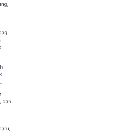
ang,
bagi
h
t
ah
k
t.
n
, dan
g
baru,