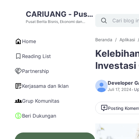
CARIUANG - Pusat
Berita Bisnis,
Pusat Berita Bisnis, Ekonomi dan
Cari Uang Terupdate Hari Ini
Ekonomi dan Cari
Beranda
Aplikasi
Home
Uang Terupdate
Kelebihan
Hari Ini
Reading List
Investasi
Partnership
Developer G
Kerjasama dan Iklan
Juli 17, 2024
Up
Grup Komunitas
Posting Komen
Beri Dukungan