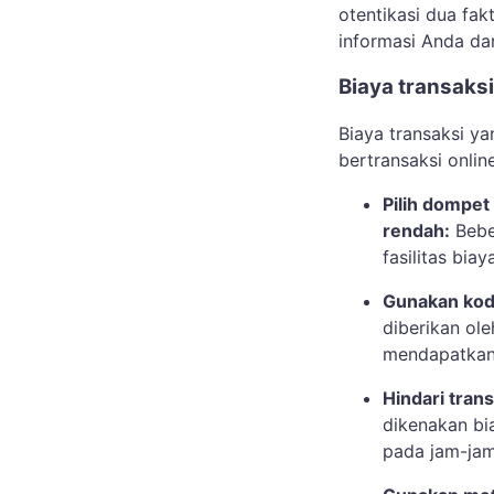
otentikasi dua fak
informasi Anda da
Biaya transaks
Biaya transaksi y
bertransaksi onlin
Pilih dompet
rendah:
Bebe
fasilitas bia
Gunakan kod
diberikan ol
mendapatkan 
Hindari tran
dikenakan bia
pada jam-jam