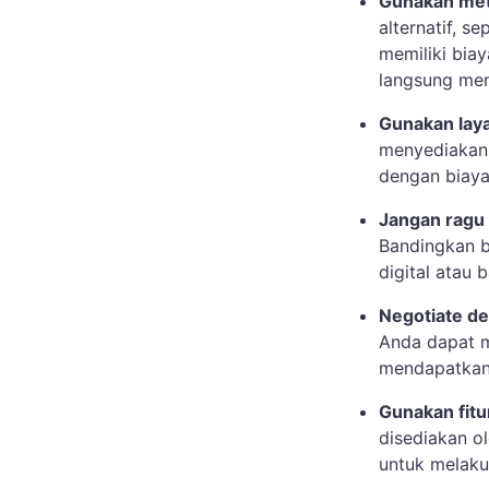
Gunakan met
alternatif, s
memiliki bia
langsung men
Gunakan lay
menyediakan 
dengan biaya 
Jangan ragu 
Bandingkan b
digital atau
Negotiate de
Anda dapat m
mendapatkan 
Gunakan fit
disediakan o
untuk melaku