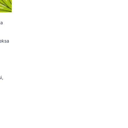
la
reksa
i,