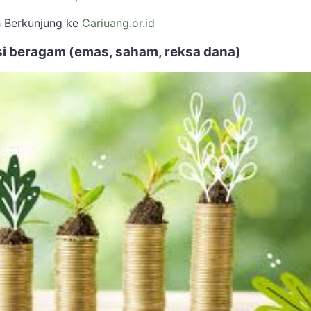
h Berkunjung ke
Cariuang.or.id
asi beragam (emas, saham, reksa dana)