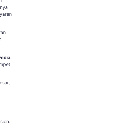
n
mnya
ayaran
ran
n
edia:
ompet
esar,
sien.