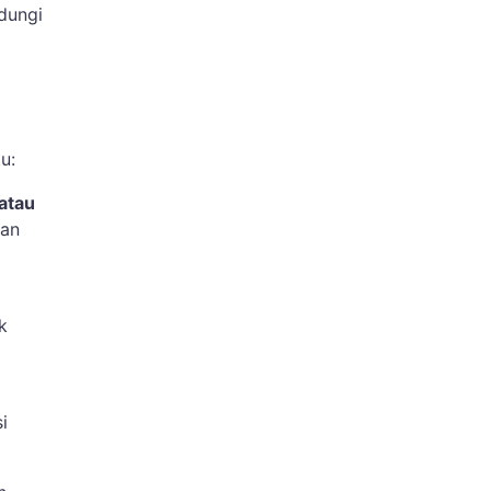
ndungi
u:
 atau
kan
k
i