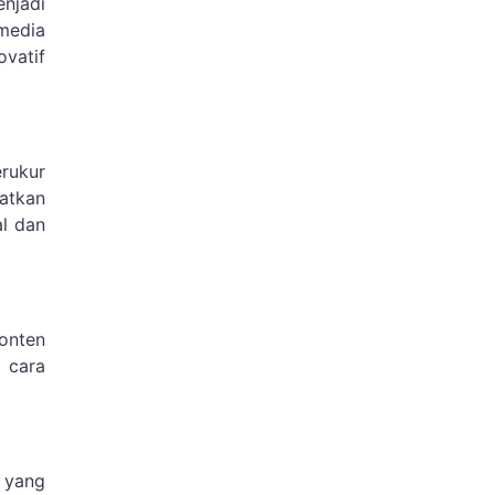
njadi
imedia
vatif
erukur
atkan
al dan
konten
 cara
 yang