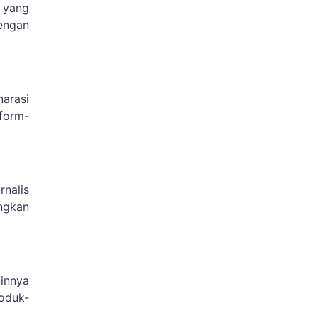
a yang
engan
narasi
form-
rnalis
ngkan
innya
oduk-