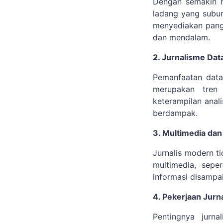
Dengan semakin m
ladang yang subur 
menyediakan pang
dan mendalam.
2. Jurnalisme Dat
Pemanfaatan data 
merupakan tren
keterampilan anal
berdampak.
3. Multimedia dan
Jurnalis modern t
multimedia, sepe
informasi disampa
4. Pekerjaan Jurna
Pentingnya jurna