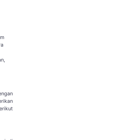
am
ra
n,
engan
rikan
rikut