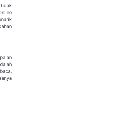
 tidak
online
enarik
ubahan
mpaian
dalah
baca,
sanya