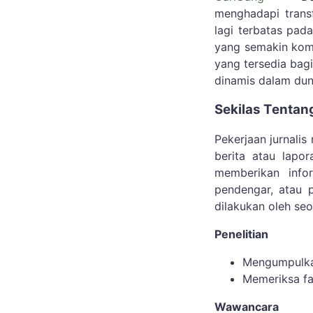
menghadapi transf
lagi terbatas pad
yang semakin komp
yang tersedia bagi
dinamis dalam dun
Sekilas Tentan
Pekerjaan jurnali
berita atau lapo
memberikan info
pendengar, atau 
dilakukan oleh seor
Penelitian
Mengumpulkan
Memeriksa f
Wawancara