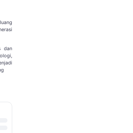
eluang
nerasi
s dan
logi,
njadi
ng