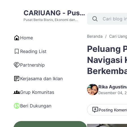
CARIUANG - Pusat
Berita Bisnis,
Pusat Berita Bisnis, Ekonomi dan
Cari Uang Terupdate Hari Ini
Ekonomi dan Cari
Beranda
Cari Uang
Home
Uang Terupdate
Peluang Pe
Hari Ini
Reading List
Navigasi 
Partnership
Berkemba
Kerjasama dan Iklan
Rika Agustin
Grup Komunitas
Desember 04, 
Beri Dukungan
Posting Komen