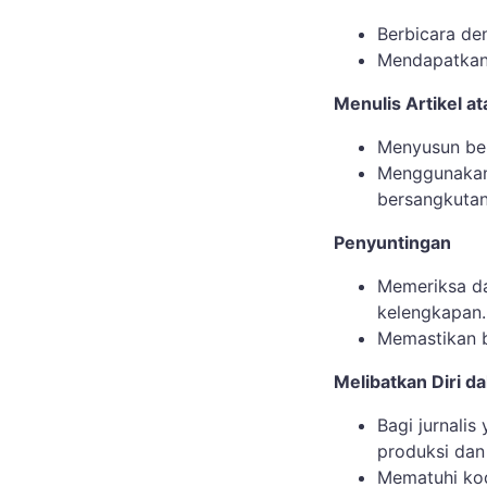
Berbicara de
Mendapatkan 
Menulis Artikel a
Menyusun ber
Menggunakan 
bersangkutan
Penyuntingan
Memeriksa da
kelengkapan.
Memastikan b
Melibatkan Diri d
Bagi jurnalis
produksi dan 
Mematuhi kode