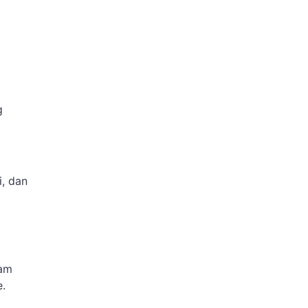
g
, dan
lam
e.