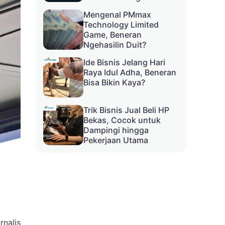
Mengenal PMmax
Technology Limited
Game, Beneran
Ngehasilin Duit?
Ide Bisnis Jelang Hari
Raya Idul Adha, Beneran
Bisa Bikin Kaya?
Trik Bisnis Jual Beli HP
Bekas, Cocok untuk
Dampingi hingga
Pekerjaan Utama
nalis