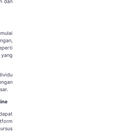
en dan
mulai
angan,
perti
 yang
dividu
engan
sar.
ine
dapat
tform
ursus