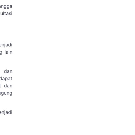
angga
ultasi
njadi
 lain
s dan
dapat
t dan
nggung
njadi