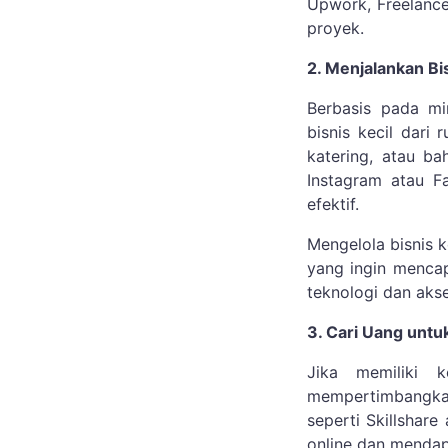
Upwork, Freelance
proyek.
2. Menjalankan Bi
Berbasis pada mi
bisnis kecil dari
katering, atau ba
Instagram atau 
efektif.
Mengelola bisnis k
yang ingin mencap
teknologi dan akse
3. Cari Uang unt
Jika memiliki 
mempertimbangkan
seperti Skillshar
online dan mendap