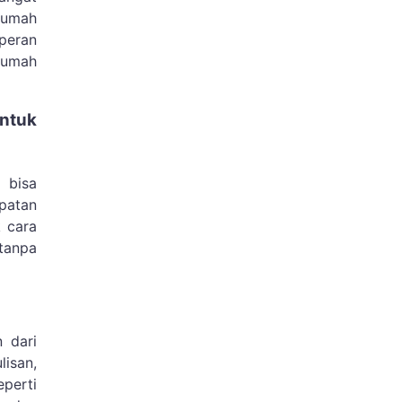
rumah
peran
rumah
untuk
 bisa
patan
 cara
tanpa
 dari
lisan,
eperti