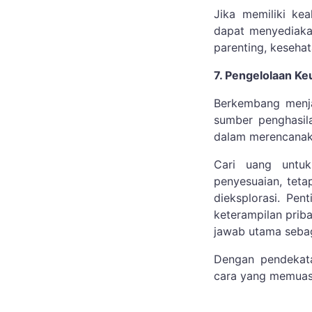
Jika memiliki ke
dapat menyediakan
parenting, kesehat
7. Pengelolaan K
Berkembang menja
sumber penghasil
dalam merencanak
Cari uang untu
penyesuaian, teta
dieksplorasi. Pe
keterampilan prib
jawab utama sebag
Dengan pendekata
cara yang memuas