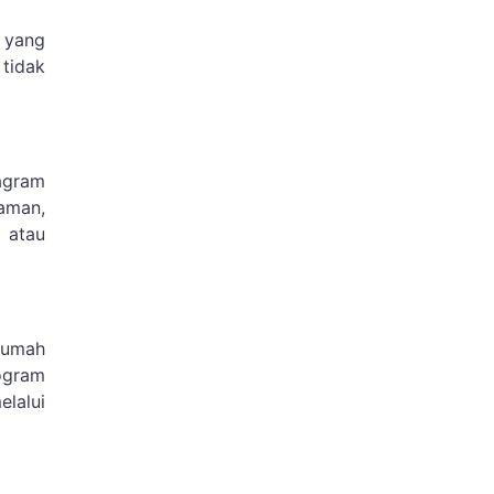
 yang
 tidak
agram
aman,
, atau
rumah
ogram
elalui