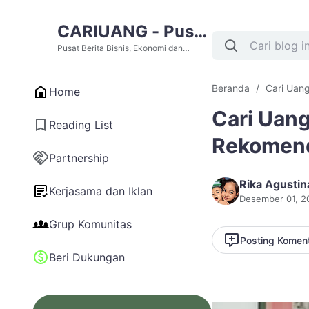
CARIUANG - Pusat
Berita Bisnis,
Pusat Berita Bisnis, Ekonomi dan
Cari Uang Terupdate Hari Ini
Ekonomi dan Cari
Beranda
Cari Uang
Home
Uang Terupdate
Cari Uang
Hari Ini
Reading List
Rekomend
Partnership
Rika Agustin
Kerjasama dan Iklan
Desember 01, 2
Grup Komunitas
Posting Komen
Beri Dukungan