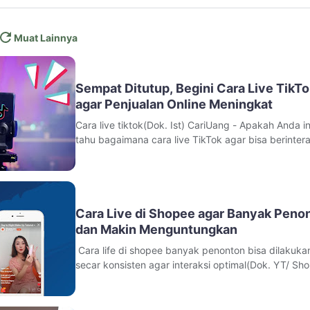
Muat Lainnya
Sempat Ditutup, Begini Cara Live TikT
agar Penjualan Online Meningkat
Cara live tiktok(Dok. Ist) CariUang - Apakah Anda i
tahu bagaimana cara live TikTok agar bisa berintera
langsung dengan penonton?Fitur live streaming di 
memang menjadi salah satu cara paling efektif unt
membangun audiens, meningkatkan engagement,
sekaligus memperkuat personal br
Cara Live di Shopee agar Banyak Peno
dan Makin Menguntungkan
Cara life di shopee banyak penonton bisa dilakuka
secar konsisten agar interaksi optimal(Dok. YT/ Sh
Indonesia) CariUang - Dalam dunia bisnis online, liv
streaming kini menjadi salah satu strategi yang pali
efektif untuk menarik perhatian konsumen. Tidak