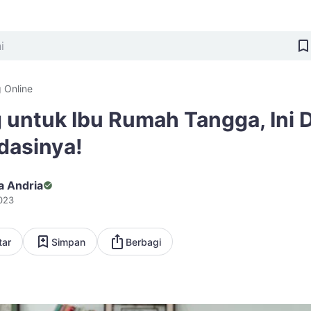
 Online
 untuk Ibu Rumah Tangga, Ini D
asinya!
a Andria
023
tar
Simpan
Berbagi