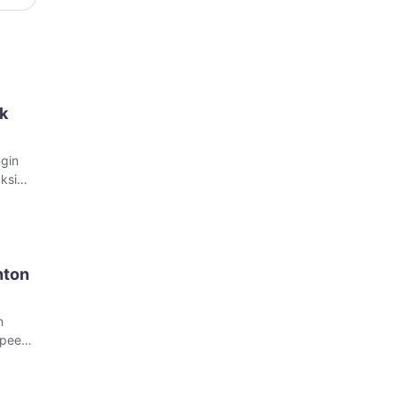
ok
ngin
ksi
TikTok
uk
nton
n
opee
e
ng