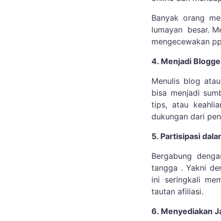
Banyak orang mem
lumayan
besar. M
mengecewakan ppr
4. Menjadi Blogge
Menulis blog ata
bisa menjadi sum
tips, atau keahli
dukungan dari pe
5. Partisipasi dal
Bergabung deng
tangga . Yakni d
ini seringkali me
tautan afiliasi.
6. Menyediakan J