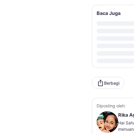
Baca Juga
Berbagi
Diposting oleh:
Rika A
Hai Sah
menuang