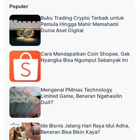
Populer
Buku Trading Crypto Terbaik untuk
Pemula Hingga Mahir Memahami
Dunia Aset Digital
Cara Mendapatkan Coin Shopee, Gak
Nyangka Bisa Ngumpul Sebanyak Ini
Mengenal PMmax Technology
Limited Game, Beneran Ngehasilin
Duit?
Ide Bisnis Jelang Hari Raya Idul Adha,
Beneran Bisa Bikin Kaya?