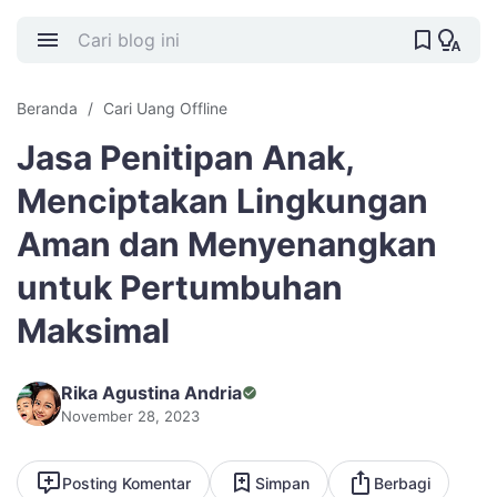
Beranda
Cari Uang Offline
Jasa Penitipan Anak,
Menciptakan Lingkungan
Aman dan Menyenangkan
untuk Pertumbuhan
Maksimal
Rika Agustina Andria
November 28, 2023
Posting Komentar
Simpan
Berbagi