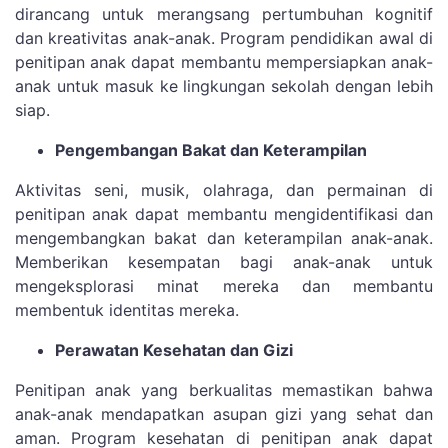
dirancang untuk merangsang pertumbuhan kognitif
dan kreativitas anak-anak. Program pendidikan awal di
penitipan anak dapat membantu mempersiapkan anak-
anak untuk masuk ke lingkungan sekolah dengan lebih
siap.
Pengembangan Bakat dan Keterampilan
Aktivitas seni, musik, olahraga, dan permainan di
penitipan anak dapat membantu mengidentifikasi dan
mengembangkan bakat dan keterampilan anak-anak.
Memberikan kesempatan bagi anak-anak untuk
mengeksplorasi minat mereka dan membantu
membentuk identitas mereka.
Perawatan Kesehatan dan Gizi
Penitipan anak yang berkualitas memastikan bahwa
anak-anak mendapatkan asupan gizi yang sehat dan
aman. Program kesehatan di penitipan anak dapat