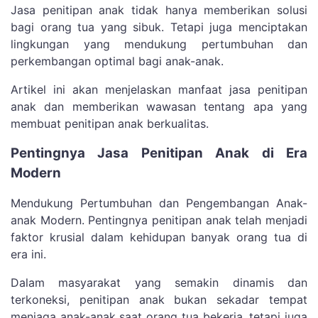
Jasa penitipan anak tidak hanya memberikan solusi
bagi orang tua yang sibuk. Tetapi juga menciptakan
lingkungan yang mendukung pertumbuhan dan
perkembangan optimal bagi anak-anak.
Artikel ini akan menjelaskan manfaat jasa penitipan
anak dan memberikan wawasan tentang apa yang
membuat penitipan anak berkualitas.
Pentingnya Jasa Penitipan Anak di Era
Modern
Mendukung Pertumbuhan dan Pengembangan Anak-
anak Modern. Pentingnya penitipan anak telah menjadi
faktor krusial dalam kehidupan banyak orang tua di
era ini.
Dalam masyarakat yang semakin dinamis dan
terkoneksi, penitipan anak bukan sekadar tempat
menjaga anak-anak saat orang tua bekerja, tetapi juga