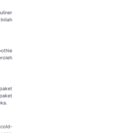
uliner
nilah
othie
eroleh
paket
paket
ka.
cold-