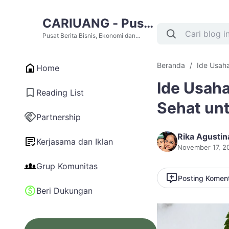
CARIUANG - Pusat
Berita Bisnis,
Pusat Berita Bisnis, Ekonomi dan
Cari Uang Terupdate Hari Ini
Ekonomi dan Cari
Beranda
Ide Usah
Home
Uang Terupdate
Ide Usaha
Hari Ini
Reading List
Sehat un
Partnership
Rika Agustin
Kerjasama dan Iklan
November 17, 2
Grup Komunitas
Posting Komen
Beri Dukungan