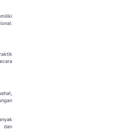
iliki
ional.
raktik
ecara
sehat,
kungan
anyak
i dan