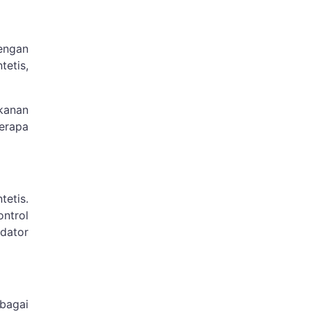
engan
etis,
kanan
erapa
tetis.
ntrol
dator
bagai