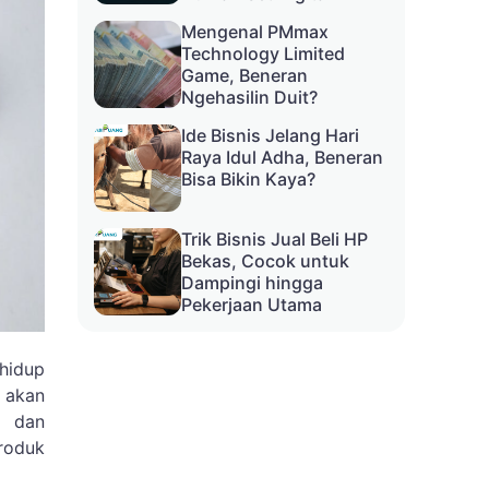
Mengenal PMmax
Technology Limited
Game, Beneran
Ngehasilin Duit?
Ide Bisnis Jelang Hari
Raya Idul Adha, Beneran
Bisa Bikin Kaya?
Trik Bisnis Jual Beli HP
Bekas, Cocok untuk
Dampingi hingga
Pekerjaan Utama
hidup
 akan
a dan
roduk