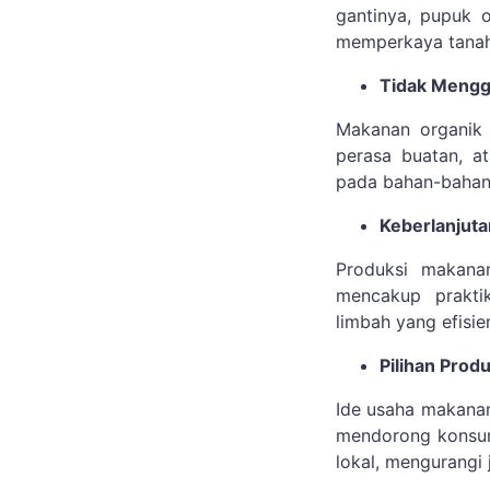
gantinya, pupuk 
memperkaya tanah 
Tidak Mengg
Makanan organik 
perasa buatan, a
pada bahan-bahan
Keberlanjut
Produksi makanan
mencakup praktik
limbah yang efisi
Pilihan Prod
Ide usaha makanan 
mendorong konsum
lokal, mengurangi