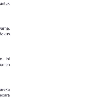
untuk
arna,
fokus
. Ini
jemen
Mereka
ecara