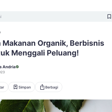
a
 Makanan Organik, Berbisnis
tuk Menggali Peluang!
a Andria
023
tar
Simpan
Berbagi