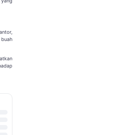
 yang
ntor,
, buah
atkan
hadap