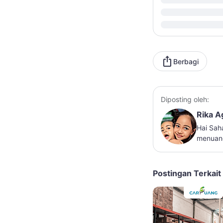
Berbagi
Diposting oleh:
Rika A
Hai Sah
menuang
Postingan Terkait